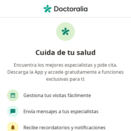
Men
Especialista En Medicina Familiar • Bogotá, Cundinamarca
Filtros
Seguro:
Allianz Seguros S.A.
Especialistas en medicina familiar
Cuida de tu salud
recomendados de Allianz Seguros S.A. en
Bogotá
Encuentra los mejores especialistas y pide cita.
Descarga la App y accede gratuitamente a funciones
exclusivas para ti:
Gestiona tus visitas fácilmente
Envía mensajes a tus especialistas
Dra. Sandra Patricia Morales Mendez
Recibe recordatorios y notificaciones
Especialista en medicina familiar