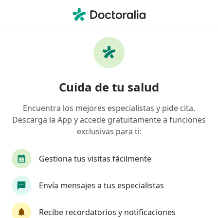
Men
Neurocirujano • Bogotá, Cundinamarca
Filtros
Seguro:
Allianz Seguros S.A.
Neurocirujanos recomendados de Allianz
Cuida de tu salud
Seguros S.A. en Bogotá
Encuentra los mejores especialistas y pide cita.
Descarga la App y accede gratuitamente a funciones
exclusivas para ti:
Gestiona tus visitas fácilmente
Envía mensajes a tus especialistas
Dr. Carlos Bernardo Ramírez Caballero
·
Ver más
Neurocirujano
Recibe recordatorios y notificaciones
124 opiniones