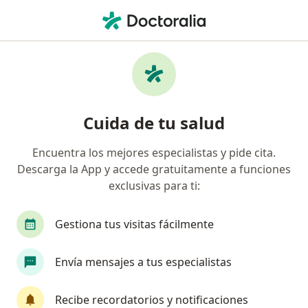
Men
Gota Artritis Gotosa • Bogotá, Cundinamarca
Filtros
• 1
Seguro
Mapa
Especialistas en Gota (Artritis Gotosa) en
Cuida de tu salud
Bogotá
Encuentra los mejores especialistas y pide cita.
Descarga la App y accede gratuitamente a funciones
¿Qué especialidad estás buscando?
exclusivas para ti:
Especialista en Medicina Familiar
Reumatólo
Gestiona tus visitas fácilmente
Envía mensajes a tus especialistas
Recibe recordatorios y notificaciones