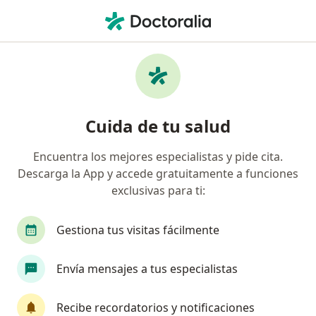
Men
Especialista En Salud Pública
Filtros
Seguro
Mapa
Especialistas en salud pública
Cuida de tu salud
Encuentra los mejores especialistas y pide cita.
Elige la ciudad en la que buscas al especialista
Descarga la App y accede gratuitamente a funciones
Bogotá
Medellín
Cali
Valledupar
exclusivas para ti:
Gestiona tus visitas fácilmente
Envía mensajes a tus especialistas
Recibe recordatorios y notificaciones