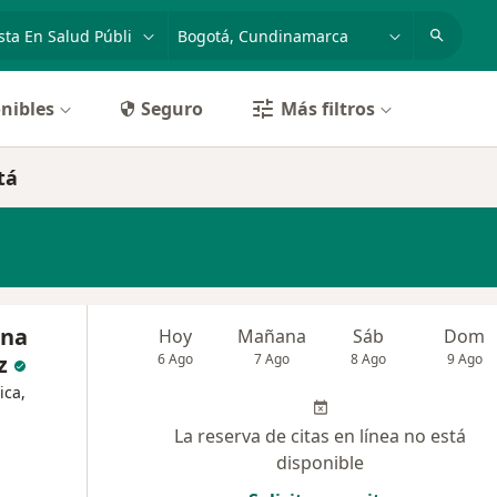
dad, enfermedad o nombre
p. ej. Bogotá
nibles
Seguro
Más filtros
tá
ina
Hoy
Mañana
Sáb
Dom
z
6 Ago
7 Ago
8 Ago
9 Ago
ica,
La reserva de citas en línea no está
disponible