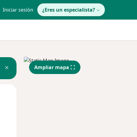
Iniciar sesión
¿Eres un especialista?
Ampliar mapa
Lun
Mar
Mié
10 Ago
11 Ago
12 Ago