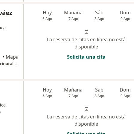
váez
Hoy
Mañana
Sáb
Dom
6 Ago
7 Ago
8 Ago
9 Ago
ica,
La reserva de citas en línea no está
disponible
•
Mapa
Solicita una cita
Asesoria en lactancia y acompañamiento perinatal-Doula
Hoy
Mañana
Sáb
Dom
6 Ago
7 Ago
8 Ago
9 Ago
ica,
s
La reserva de citas en línea no está
disponible