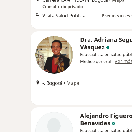
Carrera 6A # 119B-14, Bogotá
•
Mapa
Consultorio privado
Visita Salud Pública
Precio sin es
Dra. Adriana Seg
Vásquez
Especialista en salud públ
·
Ver má
Médico general
-, Bogotá
•
Mapa
-
Alejandro Figuer
Benavides
Especialista en salud públ