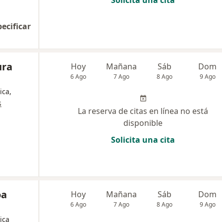
Solicita una cita
pecificar
ura
Hoy
Mañana
Sáb
Dom
6 Ago
7 Ago
8 Ago
9 Ago
ica,
s
La reserva de citas en línea no está
disponible
Solicita una cita
oa
Hoy
Mañana
Sáb
Dom
6 Ago
7 Ago
8 Ago
9 Ago
ica