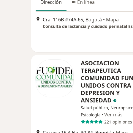
Dirección
En línea
Cra. 116B #74A-65, Bogotá
•
Mapa
ASOCIACION
TERAPEUTICA
COMUNIDAD FUN
UNIDOS CONTRA 
DEPRESION Y
ANSIEDAD
Salud pública, Neuropsico
·
Ver más
Psicología
221 opiniones
Carrera 16 A No. 30-84, Bogotá
•
Mapa