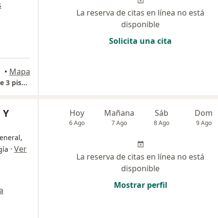
s
La reserva de citas en línea no está
disponible
Solicita una cita
•
Mapa
Consulta Presencial - Dr. Wilmer Muñoz Torre 3 piso 11 consultorio 1104
 Y
Hoy
Mañana
Sáb
Dom
6 Ago
7 Ago
8 Ago
9 Ago
eneral,
·
Ver
gía
La reserva de citas en línea no está
disponible
Mostrar perfil
a