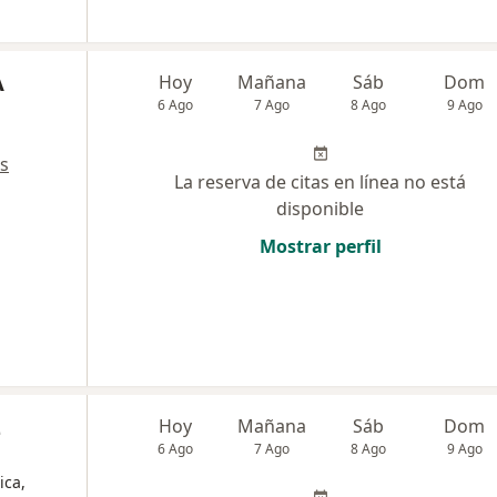
A
Hoy
Mañana
Sáb
Dom
6 Ago
7 Ago
8 Ago
9 Ago
s
La reserva de citas en línea no está
disponible
Mostrar perfil
z
Hoy
Mañana
Sáb
Dom
6 Ago
7 Ago
8 Ago
9 Ago
ica,