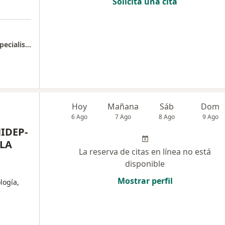
Solicita una cita
Consulta de lactancia y cuidado perinatal Especialista Diana Carolina (Domiciliaria)
Hoy
Mañana
Sáb
Dom
6 Ago
7 Ago
8 Ago
9 Ago
IDEP-
LA
La reserva de citas en línea no está
disponible
Mostrar perfil
logía,