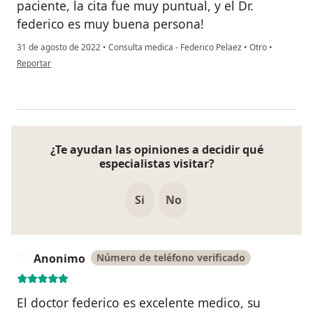
paciente, la cita fue muy puntual, y el Dr.
federico es muy buena persona!
31 de agosto de 2022
•
Consulta medica - Federico Pelaez
•
Otro
•
en opinión del usuario Anonimo
Reportar
¿Te ayudan las opiniones a decidir qué
especialistas visitar?
Si
No
Anonimo
Número de teléfono verificado
A
El doctor federico es excelente medico, su