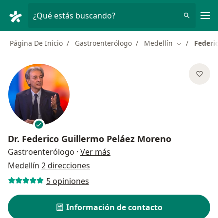
Men
¿Qué estás buscando?
Página De Inicio
Gastroenterólogo
Medellín
Federi
Cambiar de 
Dr.
Federico Guillermo Peláez Moreno
sobre las especializaciones
Gastroenterólogo
·
Ver más
Medellín
2 direcciones
5 opiniones
Información de contacto