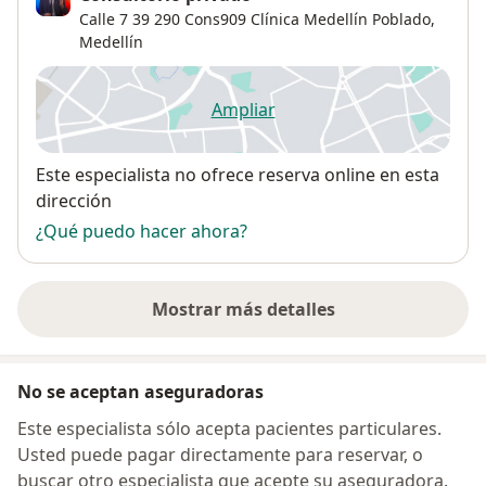
Calle 7 39 290 Cons909 Clínica Medellín Poblado,
Medellín
Ampliar
se abre en una nueva pestañ
Disponibilidad
Este especialista no ofrece reserva online en esta
dirección
¿Qué puedo hacer ahora?
Mostrar más detalles
sobre la dirección
No se aceptan aseguradoras
Este especialista sólo acepta pacientes particulares.
Usted puede pagar directamente para reservar, o
buscar otro especialista que acepte su aseguradora.