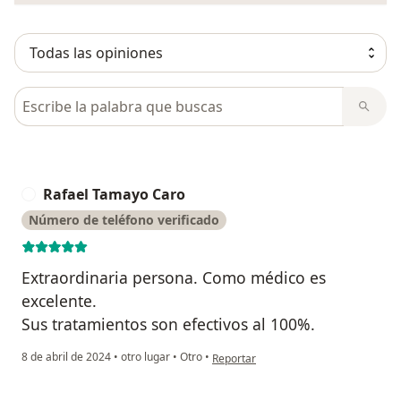
Busca en opiniones
Rafael Tamayo Caro
R
Número de teléfono verificado
Extraordinaria persona. Como médico es
excelente.
Sus tratamientos son efectivos al 100%.
en opinión del usuario Rafael Tamayo
8 de abril de 2024
•
otro lugar
•
Otro
•
Reportar