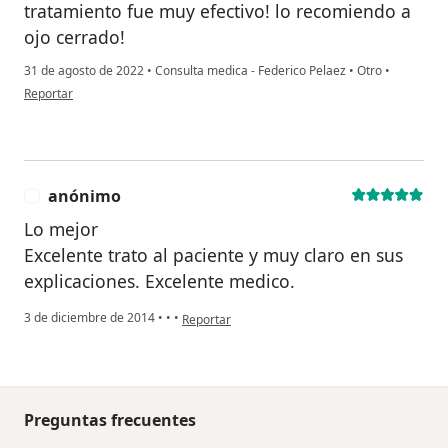
tratamiento fue muy efectivo! lo recomiendo a
ojo cerrado!
31 de agosto de 2022
•
Consulta medica - Federico Pelaez
•
Otro
•
en opinión del usuario Anonimo
Reportar
anónimo
A
Lo mejor
Excelente trato al paciente y muy claro en sus
explicaciones. Excelente medico.
en opinión del usuario anónimo
3 de diciembre de 2014
•
•
•
Reportar
Preguntas frecuentes