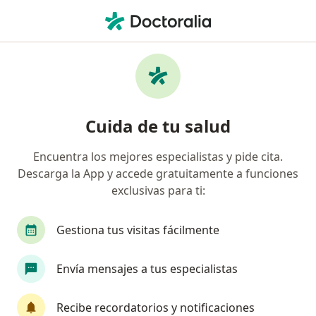
Men
Gastroenterólogo • Guayabal, Medellín, Antioquia
Filtros
Seguro
Mapa
Gastroenterólogos en Guayabal, Medellín
Cuida de tu salud
Encuentra los mejores especialistas y pide cita.
¿Cuál es tu compañía aseguradora?
Descarga la App y accede gratuitamente a funciones
Compañía De Medicina Prepagada Colsanitas S.A.
exclusivas para ti:
Gestiona tus visitas fácilmente
Envía mensajes a tus especialistas
Recibe recordatorios y notificaciones