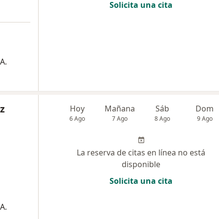
Solicita una cita
A.
az
Hoy
Mañana
Sáb
Dom
6 Ago
7 Ago
8 Ago
9 Ago
La reserva de citas en línea no está
disponible
Solicita una cita
A.