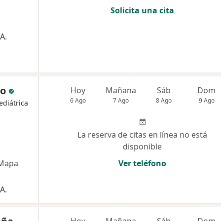
Solicita una cita
A.
ro
Hoy
Mañana
Sáb
Dom
6 Ago
7 Ago
8 Ago
9 Ago
ediátrica
La reserva de citas en línea no está
disponible
Mapa
Ver teléfono
A.
Hoy
Mañana
Sáb
Dom