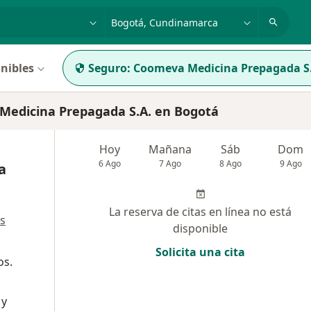
dad, enfermedad o nombre
p. ej. Bogotá
nibles
Seguro:
Coomeva Medicina Prepagada S
Medicina Prepagada S.A. en Bogotá
Hoy
Mañana
Sáb
Dom
6 Ago
7 Ago
8 Ago
9 Ago
a
La reserva de citas en línea no está
s
disponible
Solicita una cita
os.
 y