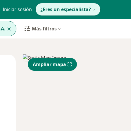
Iniciar sesión
¿Eres un especialista?
.A.
Más filtros
Lun
Mar
Mié
Ampliar mapa
10 Ago
11 Ago
12 Ago