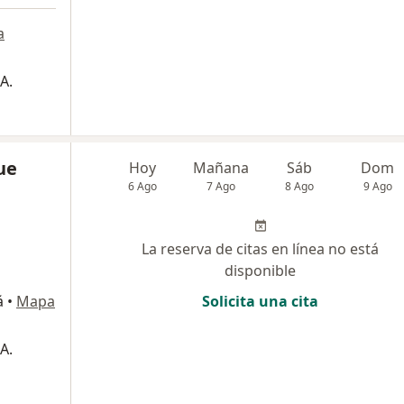
a
A.
ue
Hoy
Mañana
Sáb
Dom
6 Ago
7 Ago
8 Ago
9 Ago
La reserva de citas en línea no está
disponible
á
•
Mapa
Solicita una cita
A.