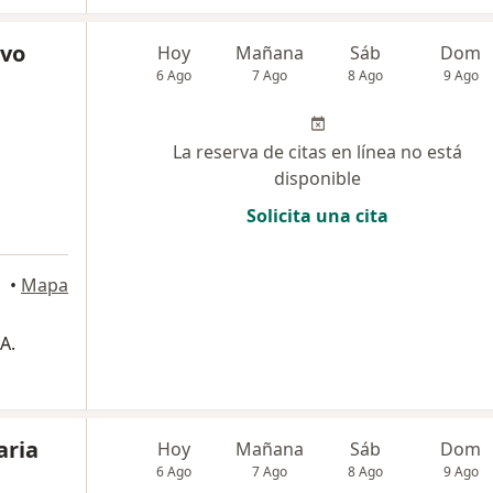
avo
Hoy
Mañana
Sáb
Dom
6 Ago
7 Ago
8 Ago
9 Ago
La reserva de citas en línea no está
disponible
Solicita una cita
ogotá
•
Mapa
A.
aria
Hoy
Mañana
Sáb
Dom
6 Ago
7 Ago
8 Ago
9 Ago