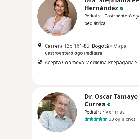
Dra. Stephania P
Hernández
Pediatra, Gastroenterólog
pediátrica
Carrera 13b 161-85, Bogotá
•
Mapa
Gastroenterólogo Pediatra
Acepta Coomeva Medicina Prepagada S.
Dr. Oscar Tamayo
Currea
·
Ver más
Pediatra
33 opiniones