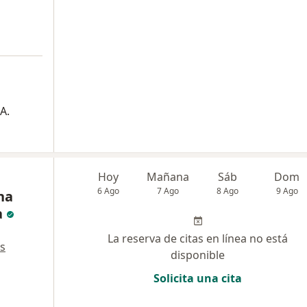
A.
Hoy
Mañana
Sáb
Dom
6 Ago
7 Ago
8 Ago
9 Ago
na
a
La reserva de citas en línea no está
s
disponible
Solicita una cita