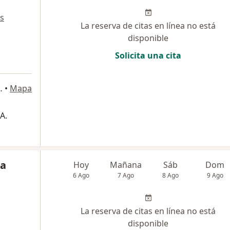
s
La reserva de citas en línea no está
disponible
Solicita una cita
a
ons 202, Bogotá
•
Mapa
A.
na
Hoy
Mañana
Sáb
Dom
6 Ago
7 Ago
8 Ago
9 Ago
La reserva de citas en línea no está
disponible