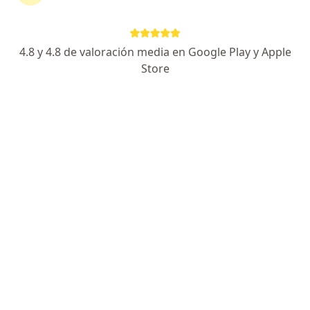
Avenida 4ª Norte Nº 1438, Cali
•
Mapa
Clinica de Otorrinolaringología Cirugía Plástica
Acepta Axa Colpatria Medicina Prepagada S.A.
4.8 y 4.8 de valoración media en Google Play y Apple
Adaptación de prótesis auditivas
Store
Este especialista no ofrece reserva de cita en línea en esta dirección.
Solicita una cita
Búsquedas relacionadas
Otros especialistas de Axa Colpatria Medicina
Prepagada S.A.
Ortopedistas y traumatólogos de Axa Colpatria
Medicina Prepagada S.A. en Cali
Pediatras de Axa Colpatria Medicina Prepagada
S.A. en Cali