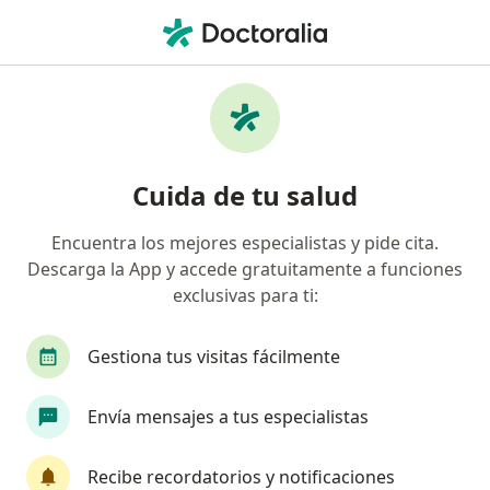
Men
Fonoaudiólogo • Cali, Valle del Cauca
Filtros
Seguro:
Axa Colpatria Medici
Fonoaudiólogos recomendados de Axa
Cuida de tu salud
Colpatria Medicina Prepagada S.A. en Cali
Encuentra los mejores especialistas y pide cita.
Descarga la App y accede gratuitamente a funciones
exclusivas para ti:
Gestiona tus visitas fácilmente
Envía mensajes a tus especialistas
Dra. Diana Martinez Narvaez
·
Ver más
Fonoaudióloga
Recibe recordatorios y notificaciones