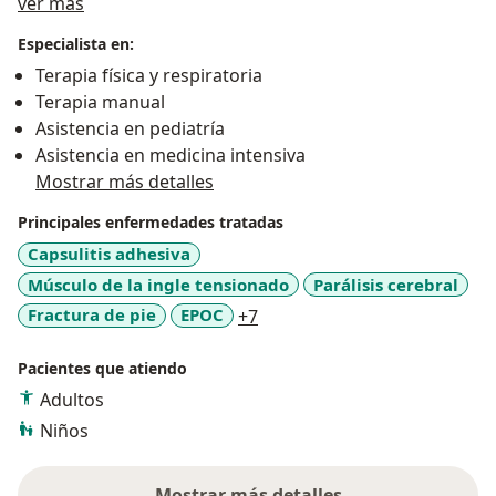
Acerca de mí
ERA, en laboratorios pruebas de función pulmonar
ver más
(espirometría) y en programa de hospitalización
Especialista en:
domiciliaria.
Terapia física y respiratoria
Terapia manual
Asistencia en pediatría
Asistencia en medicina intensiva
Mostrar más detalles
Principales enfermedades tratadas
Capsulitis adhesiva
Músculo de la ingle tensionado
Parálisis cerebral
a11y_sr_more_diseases
Fractura de pie
EPOC
+7
Pacientes que atiendo
Adultos
Niños
Mostrar más detalles