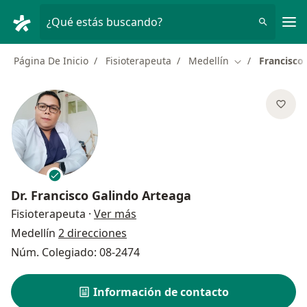
Men
¿Qué estás buscando?
Página De Inicio
Fisioterapeuta
Medellín
Francisco
Cambiar de ciu
Dr.
Francisco Galindo Arteaga
sobre las especializaciones
Fisioterapeuta
·
Ver más
Medellín
2 direcciones
Núm. Colegiado: 08-2474
Información de contacto