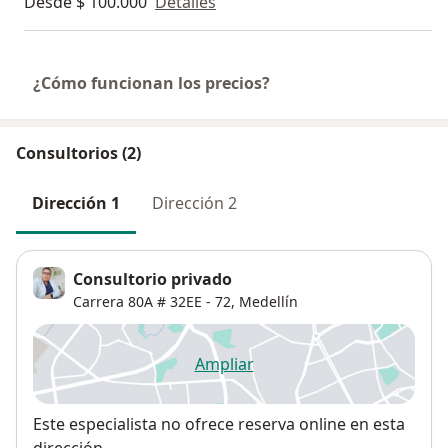
Desde $ 100.000
Detalles
¿Cómo funcionan los precios?
Consultorios (2)
Dirección 1
Dirección 2
Consultorio privado
Carrera 80A # 32EE - 72,
Medellín
Ampliar
se abre en una nueva pestañ
Disponibilidad
Este especialista no ofrece reserva online en esta