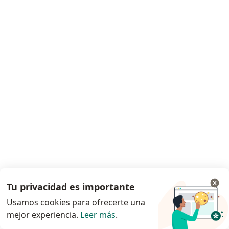
Dr. Luis Fernando Pineda Ovalle
Gastroenterólogo
3 opiniones
Dirección 1
Dirección 2
Calle 97 23-37 piso 2, Bogotá
•
Mapa
GutMédica
Visita Gastroenterología
Precio sin especificar
Este especialista no ofrece reserva de cita en línea en esta dirección.
Tu privacidad es importante
Ir a la app
Solicita una cita
Usamos cookies para ofrecerte una
mejor experiencia.
Leer más
.
Continuar en el navegador