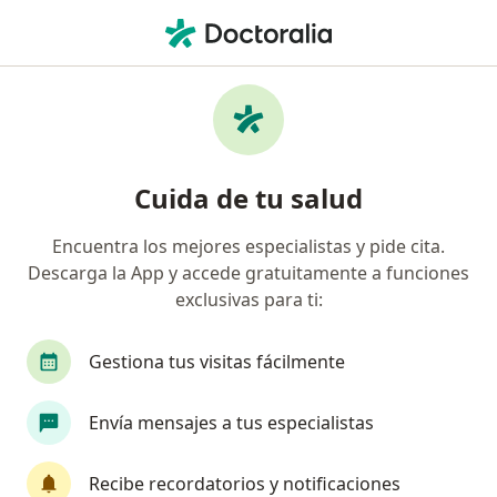
Men
Gastroenterólogo • Comuna Chapinero, Medellín, Antioquia
Filtros
Seguro
Mapa
Gastroenterólogos en Comuna Chapinero,
Cuida de tu salud
Medellín
Encuentra los mejores especialistas y pide cita.
Descarga la App y accede gratuitamente a funciones
¿Cuál es tu compañía aseguradora?
exclusivas para ti:
Compañía De Medicina Prepagada Colsanitas S.A.
Gestiona tus visitas fácilmente
Envía mensajes a tus especialistas
Recibe recordatorios y notificaciones