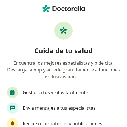
Men
Gastroenterólogo • Laureles - Estadio, Medellín, Antioquia
Filtros
Seguro
Mapa
Gastroenterólogos en Laureles - Estadio,
Cuida de tu salud
Medellín
Encuentra los mejores especialistas y pide cita.
Descarga la App y accede gratuitamente a funciones
¿Cuál es tu compañía aseguradora?
exclusivas para ti:
Compañía De Medicina Prepagada Colsanitas S.A.
Gestiona tus visitas fácilmente
Envía mensajes a tus especialistas
Recibe recordatorios y notificaciones