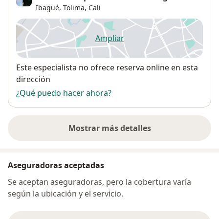
Ibagué, Tolima,
Cali
Ampliar
se abre en una nueva pestañ
Disponibilidad
Este especialista no ofrece reserva online en esta
dirección
¿Qué puedo hacer ahora?
Mostrar más detalles
sobre la dirección
Aseguradoras aceptadas
Se aceptan aseguradoras, pero la cobertura varía
según la ubicación y el servicio.