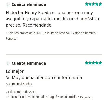
Cuenta eliminada
El doctor Henry Rueda es una persona muy
asequible y capacitado, me dio un diagnóstico
preciso. Recomendado
13 de noviembre de 2018
•
Consultorio privado
•
Lesión en hombro
•
en opinión del usuario Cuenta eliminada
Reportar
Cuenta eliminada
Lo mejor
Sí. Muy buena atención e información
suministrada
24 de octubre de 2017
en opinión del usuar
•
Consultorio privado en Cali e Ibagué
•
Lesión tobillo
•
Reportar