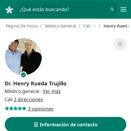
Men
¿Qué estás buscando?
Página De Inicio
Médico General
Cali
Henry Rueda T
Cambiar de ciudad
Dr.
Henry Rueda Trujillo
sobre las especializaciones
Médico general
·
Ver más
Cali
2 direcciones
3 opiniones
Información de contacto