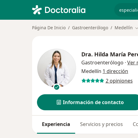
especiali
Página De Inicio
Gastroenterólogo
Medellín
C
Dra.
Hilda María Pe
Gastroenterólogo
·
Ver
Medellín
1 dirección
2 opiniones
Información de contacto
Experiencia
Servicios y precios
Co