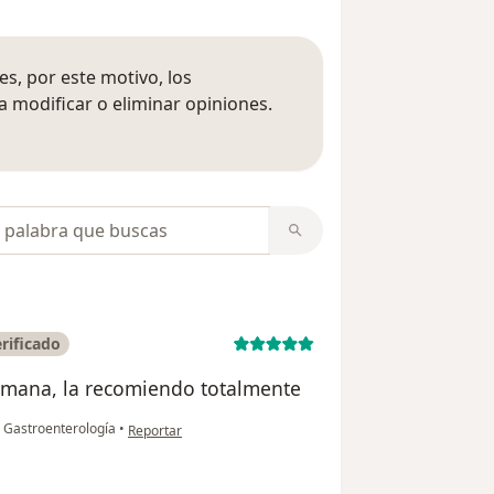
s, por este motivo, los
 modificar o eliminar opiniones.
 opiniones
opiniones
rificado
humana, la recomiendo totalmente
en opinión del usuario Yuli Mar Rivas
a Gastroenterología
•
Reportar