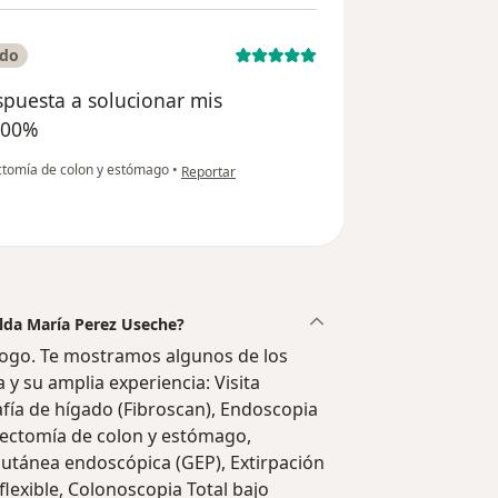
ado
spuesta a solucionar mis
100%
en opinión del usuario Sandra M
ctomía de colon y estómago
•
Reportar
ilda María Perez Useche?
logo. Te mostramos algunos de los
a y su amplia experiencia: Visita
fía de hígado (Fibroscan), Endoscopia
ipectomía de colon y estómago,
cutánea endoscópica (GEP), Extirpación
lexible, Colonoscopia Total bajo