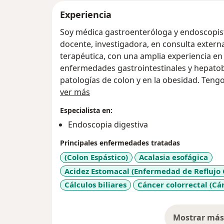
Experiencia
Soy médica gastroenteróloga y endoscopista terapéutica, he trabajado 
docente, investigadora, en consulta extern
terapéutica, con una amplia experiencia en 
enfermedades gastrointestinales y hepatobil
patologías de colon y en la obesidad. Teng
Acerca de mí
dedicación en la prestación de un servicio 
ver más
pacientes y la comunidad, aplicando los últ
Especialista en:
tecnológicos, basados en
Endoscopia digestiva
evidencia clínica.
Principales enfermedades tratadas
(Colon Espástico)
Acalasia esofágica
Acidez Estomacal (Enfermedad de Reflujo 
Cálculos biliares
Cáncer colorrectal (Cá
Mostrar más 
so