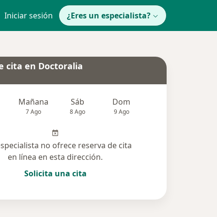
Iniciar sesión
¿Eres un especialista?
 cita en Doctoralia
Mañana
Sáb
Dom
Lun
Mar
7 Ago
8 Ago
9 Ago
10 Ago
11 Ag
especialista no ofrece reserva de cita
en línea en esta dirección.
Solicita una cita