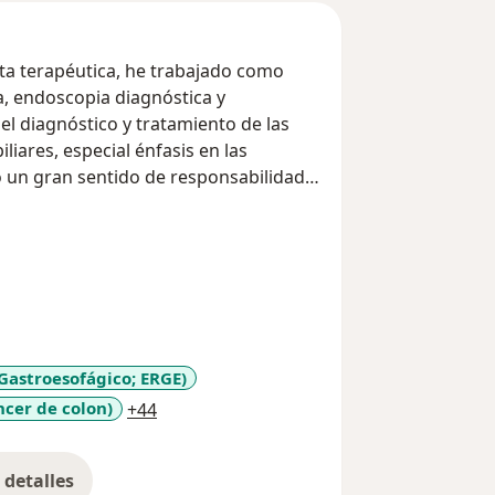
como
a, endoscopia diagnóstica y
el diagnóstico y tratamiento de las
iares, especial énfasis en las
o un gran sentido de responsabilidad y
humanizado y de alta calidad a mis
imos conocimientos científicos y
Gastroesofágico; ERGE)
a11y_sr_more_diseases
ncer de colon)
+44
detalles
bre la experiencia