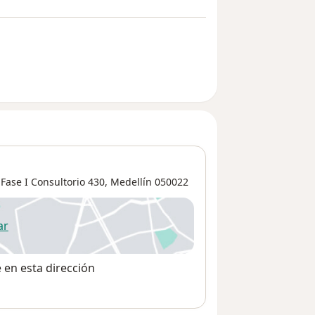
Fase I Consultorio 430,
Medellín
050022
ar
 abre en una nueva pestaña
e en esta dirección