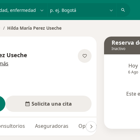
dad, enfermedad o nombre
p. ej. Bogotá
Hilda María Perez Useche
ambiar de ciudad
Reserva de
Inactivo
rez Useche
sobre las especializaciones
 más
Hoy
6 Ago
Este 
Solicita una cita
nsultorios
Aseguradoras
Opiniones (2)