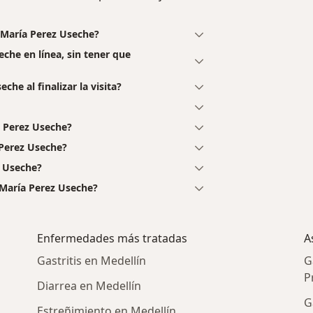
 María Perez Useche?
eche en línea, sin tener que
he al finalizar la visita?
a Perez Useche?
 Perez Useche?
z Useche?
 María Perez Useche?
Enfermedades más tratadas
A
Gastritis en Medellín
G
P
Diarrea en Medellín
G
Estreñimiento en Medellín