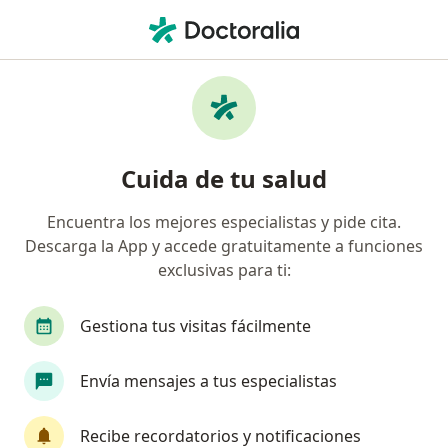
Men
Internista • Bogotá, Cundinamarca
Filtros
Seguro:
Nueva Eps S.A.
Internistas recomendados de Nueva Eps
Cuida de tu salud
S.A. en Bogotá
Encuentra los mejores especialistas y pide cita.
Descarga la App y accede gratuitamente a funciones
exclusivas para ti:
Gestiona tus visitas fácilmente
Envía mensajes a tus especialistas
Dr. Santiago Bernal Macias
·
Ver más
Internista, Reumatólogo
Recibe recordatorios y notificaciones
67 opiniones