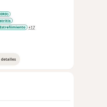
GERD)
stritis
a11y_sr_more_diseases
Estreñimiento
+17
detalles
bre la experiencia