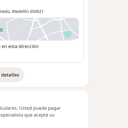
blado,
Medellín
050021
ar
 abre en una nueva pestaña
e en esta dirección
detalles
bre la dirección
ticulares. Usted puede pagar
especialista que acepte su