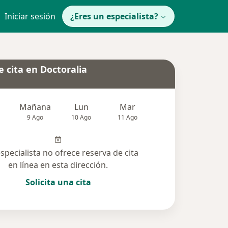
Iniciar sesión
¿Eres un especialista?
 cita en Doctoralia
Mañana
Lun
Mar
Mié
Jue
9 Ago
10 Ago
11 Ago
12 Ago
13 Ag
especialista no ofrece reserva de cita
en línea en esta dirección.
Solicita una cita