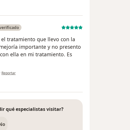
erificado
el tratamiento que llevo con la
mejoría importante y no presento
 con ella en mi tratamiento. Es
en opinión del usuario Carolina Correa
•
Reportar
ir qué especialistas visitar?
No