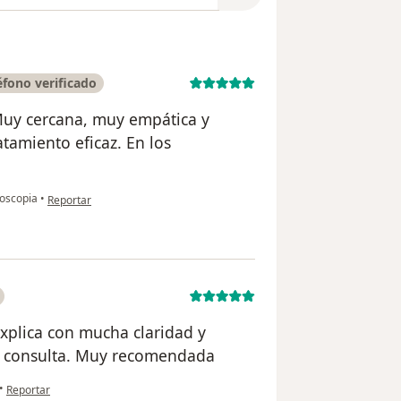
fono verificado
 Muy cercana, muy empática y
tamiento eficaz. En los
en opinión del usuario Esther Sofía Valencia
oscopia
•
Reportar
explica con mucha claridad y
a consulta. Muy recomendada
en opinión del usuario Misdey
•
Reportar