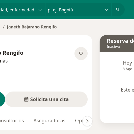
dad, enfermedad o nombre
p. ej. Bogotá
Janeth Bejarano Rengifo
ambiar de ciudad
Reserva de
Inactivo
o Rengifo
sobre las especializaciones
más
Hoy
8 Ago
Este 
Solicita una cita
nsultorios
Aseguradoras
Opiniones (14)