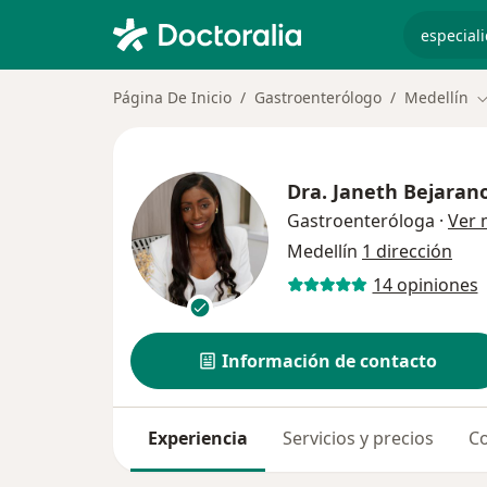
especiali
Página De Inicio
Gastroenterólogo
Medellín
C
Dra.
Janeth Bejaran
Gastroenteróloga
·
Ver 
Medellín
1 dirección
14 opiniones
Información de contacto
Experiencia
Servicios y precios
Co