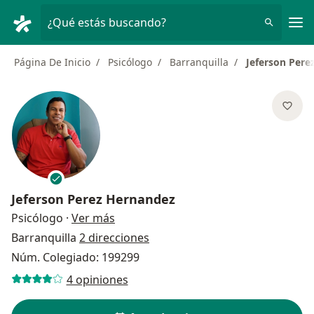
Men
¿Qué estás buscando?
Página De Inicio
Psicólogo
Barranquilla
Jeferson Pere
Jeferson Perez Hernandez
sobre las especializaciones
Psicólogo
·
Ver más
Barranquilla
2 direcciones
Núm. Colegiado: 199299
4 opiniones