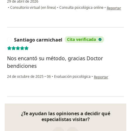
29 de abril de 2026
en opinión del 
•
Consultorio virtual (en línea)
•
Consulta psicológica online
•
Reportar
Santiago carmichael
Cita verificada
S
Nos encantó su método, gracias Doctor
bendiciones
en opinión del usuario
24 de octubre de 2025
•
06
•
Evaluación psicológica
•
Reportar
¿Te ayudan las opiniones a decidir qué
especialistas visitar?