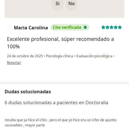
Si
No
Maria Carolina
Cita verificada
M
Excelente profesional, súper recomendado a
100%
24 de octubre de 2025
•
Psicología clínica
•
Evaluación psicológica
•
en opinión del usuario Maria Carolina
Reportar
Dudas solucionadas
6 dudas solucionadas a pacientes en Doctoralia
resulta que ya hice el icfes , pero el que yo hice era un icfes de ajustes
razonables , mayor parte