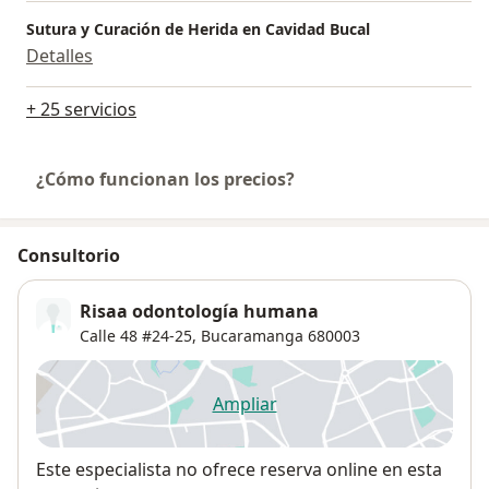
Sutura y Curación de Herida en Cavidad Bucal
Detalles
+ 25 servicios
¿Cómo funcionan los precios?
Consultorio
Risaa odontología humana
Calle 48 #24-25,
Bucaramanga
680003
Ampliar
se abre en una nueva pestañ
Disponibilidad
Este especialista no ofrece reserva online en esta