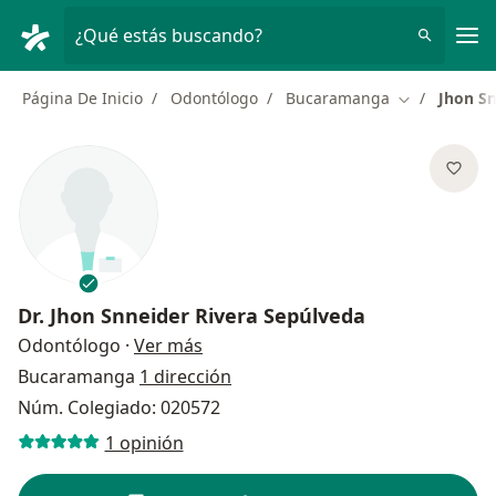
Men
¿Qué estás buscando?
Página De Inicio
Odontólogo
Bucaramanga
Jhon Sn
Cambiar de 
Dr.
Jhon Snneider Rivera Sepúlveda
sobre las especializaciones
Odontólogo
·
Ver más
Bucaramanga
1 dirección
Núm. Colegiado: 020572
1 opinión