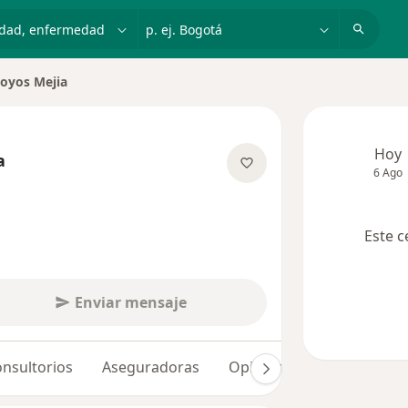
dad, enfermedad o nombre
p. ej. Bogotá
oyos Mejia
ciudad
Hoy
a
6 Ago
las especializaciones
Este c
Enviar mensaje
nsultorios
Aseguradoras
Opiniones (36)