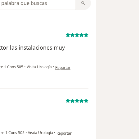
tor las instalaciones muy
en opinión del usuario G C
re 1 Cons 505
•
Visita Urología
•
Reportar
en opinión del usuario Martín Vélez
re 1 Cons 505
•
Visita Urología
•
Reportar