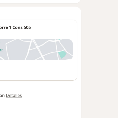
rre 1 Cons 505
ar
 abre en una nueva pestaña
ión
Detalles