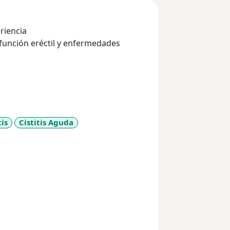
eriencia
función eréctil y enfermedades
tis
Cistitis Aguda
seases