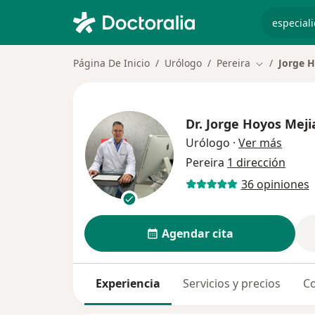
especiali
Página De Inicio
Urólogo
Pereira
Jorge H
Cambiar de 
Dr.
Jorge Hoyos Meji
sobre 
Urólogo
·
Ver más
Pereira
1 dirección
36 opiniones
Agendar cita
Experiencia
Servicios y precios
Co