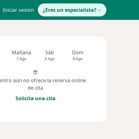
Iniciar sesión
¿Eres un especialista?
Mañana
Sáb
Dom
Lun
Mar
7 Ago
8 Ago
9 Ago
10 Ago
11 Ag
entro aún no ofrece la reserva online
de cita
Solicita una cita