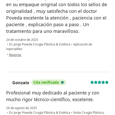
en su empaque original con todos los sellos de
originalidad , muy satisfecha con el doctor
Poveda excelente la atención , paciencia con el
paciente , explicación paso a paso . Un
tratamiento para uno maravilloso.
24 de octubre de 2025
•
Dr. Jorge Poveda Cirugía Plástica & Estética
•
Aplicación de
inyectables
en opinión del usuario Martha Sofía Fernández Boyaca
•
Reportar
Gonzalo
Cita verificada
G
Profesional muy dedicado al paciente y con
mucho rigor técnico-científico, excelente.
26 de agosto de 2025
•
Dr. Jorge Poveda Cirugía Plástica & Estética
•
Visita Cirugía Plástica,