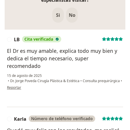
especialistas visitar?
Si
No
LB
Cita verificada
L
El Dr es muy amable, explica todo muy bien y
dedica el tiempo necesario, super
recomendado
15 de agosto de 2025
•
Dr. Jorge Poveda Cirugía Plástica & Estética
•
Consulta prequirúrgica
•
en opinión del usuario LB
Reportar
Karla
Número de teléfono verificado
K