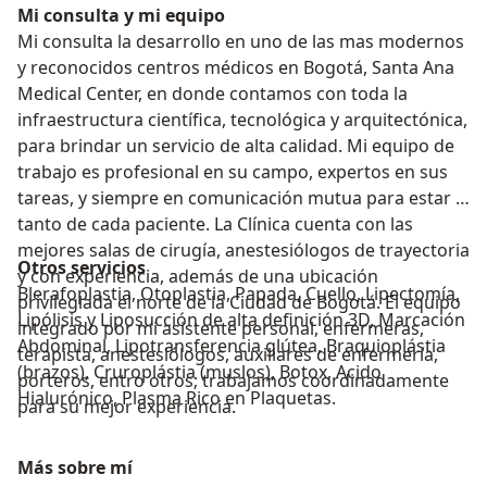
Mi consulta y mi equipo
Mi consulta la desarrollo en uno de las mas modernos
y reconocidos centros médicos en Bogotá, Santa Ana
Medical Center, en donde contamos con toda la
infraestructura científica, tecnológica y arquitectónica,
para brindar un servicio de alta calidad. Mi equipo de
trabajo es profesional en su campo, expertos en sus
tareas, y siempre en comunicación mutua para estar al
tanto de cada paciente. La Clínica cuenta con las
mejores salas de cirugía, anestesiólogos de trayectoria
Otros servicios
y con experiencia, además de una ubicación
Blerafoplastia, Otoplastia, Papada, Cuello, Lipectomía,
privilegiada el norte de la Ciudad de Bogotá. El equipo
Lipólisis y Liposucción de alta definición 3D, Marcación
integrado por mi asistente personal, enfermeras,
Abdominal, Lipotransferencia glútea, Braquioplástia
terapista, anestesiólogos, auxiliares de enfermería,
(brazos), Cruroplástia (muslos), Botox, Acido
porteros, entro otros; trabajamos coordinadamente
Hialurónico, Plasma Rico en Plaquetas.
para su mejor experiencia.
Más sobre mí