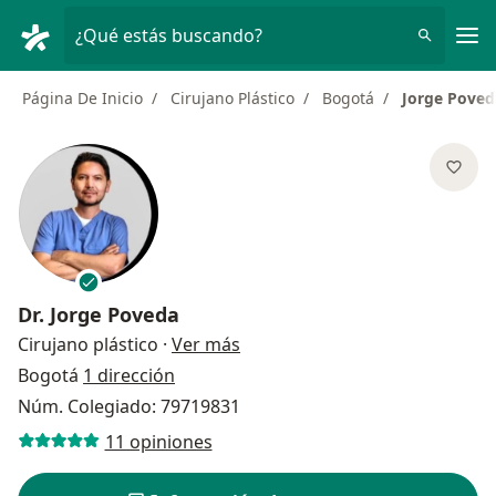
Men
¿Qué estás buscando?
Página De Inicio
Cirujano Plástico
Bogotá
Jorge Poved
Dr.
Jorge Poveda
sobre las especializaciones
Cirujano plástico
·
Ver más
Bogotá
1 dirección
Núm. Colegiado: 79719831
11 opiniones