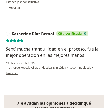
Estética y Reconstructiva
en opinión del usuario Gonzalo
•
Reportar
Katherine Díaz Bernal
Cita verificada
K
Sentí mucha tranquilidad en el proceso, fue la
mejor operación en las mejores manos
19 de agosto de 2025
•
Dr. Jorge Poveda Cirugía Plástica & Estética
•
Abdominoplastia
•
en opinión del usuario Katherine Díaz Bernal
Reportar
¿Te ayudan las opiniones a decidir qué