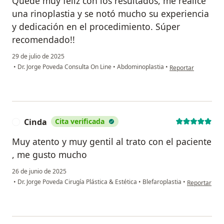
Quedé muy feliz con los resultados, me realicé
una rinoplastia y se notó mucho su experiencia
y dedicación en el procedimiento. Súper
recomendado!!
29 de julio de 2025
en opinión del usua
•
Dr. Jorge Poveda Consulta On Line
•
Abdominoplastia
•
Reportar
Cinda
Cita verificada
C
Muy atento y muy gentil al trato con el paciente
, me gusto mucho
26 de junio de 2025
en opinión de
•
Dr. Jorge Poveda Cirugía Plástica & Estética
•
Blefaroplastia
•
Reportar