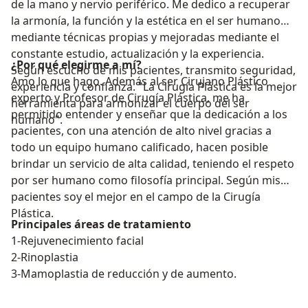
de la mano y nervio periférico. Me dedico a recuperar
la armonía, la función y la estética en el ser humano
mediante técnicas propias y mejoradas mediante el
constante estudio, actualización y la experiencia.
¿Por qué elegirme a mí?
Según escucho de mis pacientes, transmito seguridad,
Amo lo que hago. Además al ser Cirujano Plástico
experiencia y confianza. "La Cirugía Plástica es la mejor
experto y Profesor de Cirugía Plástica, me ha
herramienta para armonizar el cuerpo del ser
permitido entender y enseñar que la dedicación a los
humano".
pacientes, con una atención de alto nivel gracias a
todo un equipo humano calificado, hacen posible
brindar un servicio de alta calidad, teniendo el respeto
por ser humano como filosofía principal. Según mis
pacientes soy el mejor en el campo de la Cirugía
Plástica.
Principales áreas de tratamiento
1-Rejuvenecimiento facial
2-Rinoplastia
3-Mamoplastia de reducción y de aumento.