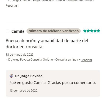
•
Dr. Jorge Poveda Cirugía Plástica & Estética
•
Aumento de senos
•
en opinión del usuario LM
Reportar
Camila
Número de teléfono verificado
C
Buena atención y amabilidad de parte del
doctor en consulta
13 de marzo de 2025
en opinión del usu
•
Dr. Jorge Poveda Consulta On Line
•
Consulta en línea
•
Reportar
Dr. Jorge Poveda
Fue en gusto Camila. Gracias por tu comentario.
13 de marzo de 2025