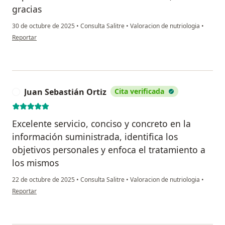
gracias
30 de octubre de 2025
•
Consulta Salitre
•
Valoracion de nutriologia
•
en opinión del usuario Martín
Reportar
Juan Sebastián Ortiz
Cita verificada
J
Excelente servicio, conciso y concreto en la
información suministrada, identifica los
objetivos personales y enfoca el tratamiento a
los mismos
22 de octubre de 2025
•
Consulta Salitre
•
Valoracion de nutriologia
•
en opinión del usuario Juan Sebastián Ortiz
Reportar