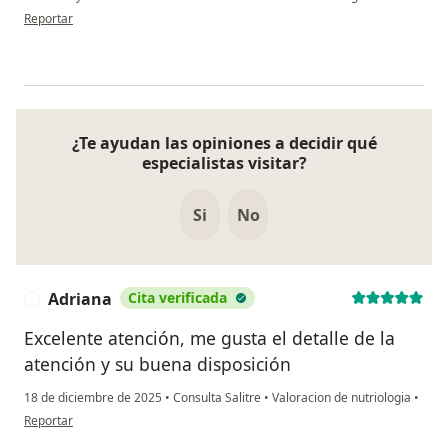
en opinión del usuario Luz Mery Rincón
Reportar
¿Te ayudan las opiniones a decidir qué
especialistas visitar?
Si
No
Adriana
Cita verificada
A
Excelente atención, me gusta el detalle de la
atención y su buena disposición
18 de diciembre de 2025
•
Consulta Salitre
•
Valoracion de nutriologia
•
en opinión del usuario Adriana
Reportar