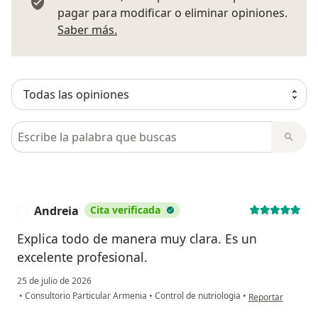
pagar para modificar o eliminar opiniones.
Más información sobre opiniones
Saber más.
Busca en opiniones
Andreia
Cita verificada
A
Explica todo de manera muy clara. Es un
excelente profesional.
25 de julio de 2026
en opinión del us
•
Consultorio Particular Armenia
•
Control de nutriologia
•
Reportar