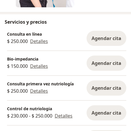
duraderos, aquí trabajamos de forma médica y
personalizada para bajar masa grasa
(especialmente abdominal) sin perder masa
Servicios y precios
muscular, protegiendo masa ósea y optimizando
tu equilibrio hídrico. Te sentirás con más energía,
Consulta en línea
mejor digestión y un plan que realmente puedes
Agendar cita
$ 250.000
Detalles
mantener
Bio-impedancia
Agendar cita
$ 150.000
Detalles
Consulta primera vez nutriología
Agendar cita
$ 250.000
Detalles
Control de nutriologia
Agendar cita
$ 230.000 - $ 250.000
Detalles