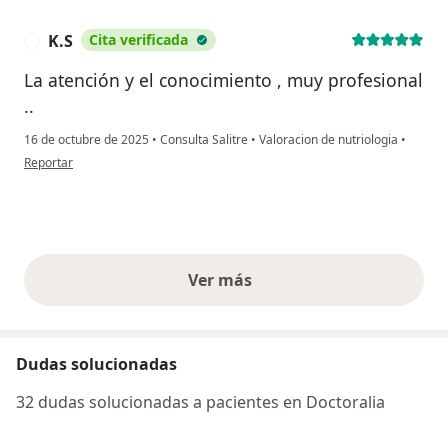
K.S
Cita verificada
K
La atención y el conocimiento , muy profesional
..
16 de octubre de 2025
•
Consulta Salitre
•
Valoracion de nutriologia
•
en opinión del usuario K.S
Reportar
Ver más
opiniones anteriores
Dudas solucionadas
32 dudas solucionadas a pacientes en Doctoralia