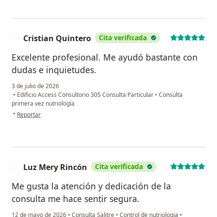
Cristian Quintero
Cita verificada
C
Excelente profesional. Me ayudó bastante con
dudas e inquietudes.
3 de julio de 2026
•
Edificio Access Consultorio 305 Consulta Particular
•
Consulta
primera vez nutriología
en opinión del usuario Cristian Quintero
•
Reportar
Luz Mery Rincón
Cita verificada
L
Me gusta la atención y dedicación de la
consulta me hace sentir segura.
12 de mayo de 2026
•
Consulta Salitre
•
Control de nutriologia
•