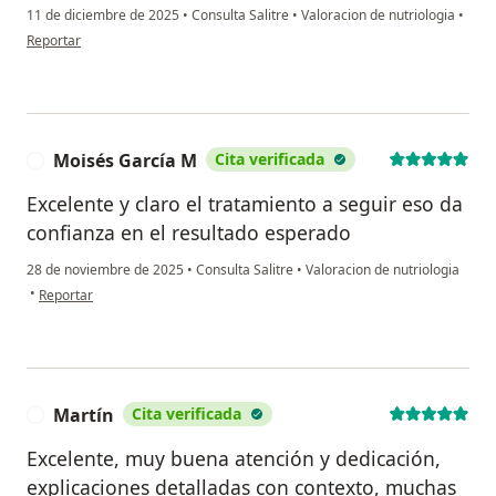
11 de diciembre de 2025
•
Consulta Salitre
•
Valoracion de nutriologia
•
en opinión del usuario Diana
Reportar
Moisés García M
Cita verificada
M
Excelente y claro el tratamiento a seguir eso da
confianza en el resultado esperado
28 de noviembre de 2025
•
Consulta Salitre
•
Valoracion de nutriologia
en opinión del usuario Moisés García M
•
Reportar
Martín
Cita verificada
M
Excelente, muy buena atención y dedicación,
explicaciones detalladas con contexto, muchas