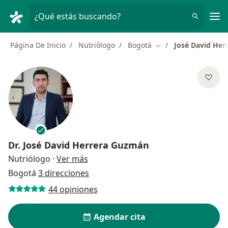
Men
¿Qué estás buscando?
Página De Inicio
Nutriólogo
Bogotá
José David He
Cambiar de ciudad
Dr.
José David Herrera Guzmán
sobre las especializaciones
Nutriólogo
·
Ver más
Bogotá
3 direcciones
44 opiniones
Agendar cita