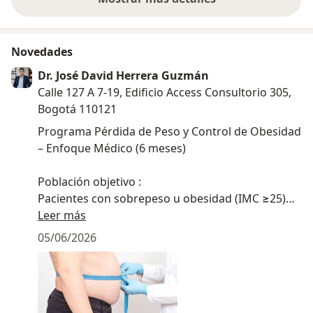
sobre la experiencia
Novedades
Dr. José David Herrera Guzmán
Calle 127 A 7-19, Edificio Access Consultorio 305,
Bogotá 110121
Programa Pérdida de Peso y Control de Obesidad
– Enfoque Médico (6 meses)
Población objetivo :
Pacientes con sobrepeso u obesidad (IMC ≥25)
que requieren reducción de masa grasa con
Leer más
preservación de masa muscular, ajuste
05/06/2026
metabólico y hábitos sostenibles.
Para pacientes (¿es para ti?):
Si has probado dietas sin lograr resultados