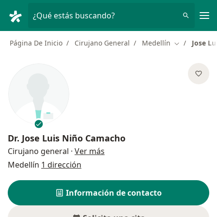
Men
¿Qué estás buscando?
Página De Inicio
Cirujano General
Medellín
Jose L
Cambiar de 
Dr.
Jose Luis Niño Camacho
sobre las especializaciones
Cirujano general
·
Ver más
Medellín
1 dirección
Información de contacto