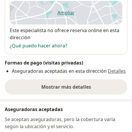
Ampliar
se abre en una nueva pestañ
Disponibilidad
Este especialista no ofrece reserva online en esta
dirección
¿Qué puedo hacer ahora?
Formas de pago (visitas privadas)
Aseguradoras aceptadas en esta dirección
Detalles
Mostrar más detalles
sobre la dirección
Aseguradoras aceptadas
Se aceptan aseguradoras, pero la cobertura varía
según la ubicación y el servicio.