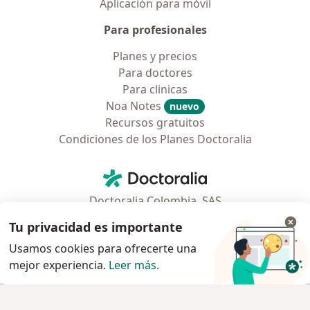
Aplicación para móvil
Para profesionales
Planes y precios
Para doctores
Para clinicas
Noa Notes
nuevo
Recursos gratuitos
Condiciones de los Planes Doctoralia
Contacto
Doctoralia - Página de inicio
Doctoralia Colombia, SAS
Tv 23 No. 97 - 73
Tu privacidad es importante
Municipio: Bogotá D.C., Colombia
Usamos cookies para ofrecerte una
mejor experiencia.
Leer más
.
se abre en una nueva pestaña
se abre en una nueva pestaña
se abre en una nueva pestaña
se abre en una nueva pes
se abre en 
se a
Polska
,
Türkiye
,
España
,
Italia
,
Deutschland
,
Česko
,
Agendar cita