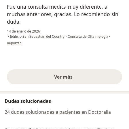
Fue una consulta medica muy diferente, a
muchas anteriores, gracias. Lo recomiendo sin
duda.
14 de enero de 2026
•
Edificio San Sebastian del Country
•
Consulta de Oftalmología
•
en opinión del usuario Mauricio yundes
Reportar
Ver más
opiniones anteriores
Dudas solucionadas
24 dudas solucionadas a pacientes en Doctoralia