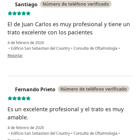
Santiago
Número de teléfono verificado
S
El de Juan Carlos es muy profesional y tiene un
trato excelente con los pacientes
4 de febrero de 2026
•
Edificio San Sebastian del Country
•
Consulta de Oftalmología
•
en opinión del usuario Santiago
Reportar
Fernando Prieto
Número de teléfono verificado
F
Es un excelente profesional y el trato es muy
amable.
4 de febrero de 2026
•
Edificio San Sebastian del Country
•
Consulta de Oftalmología
•
en opinión del usuario Fernando Prieto