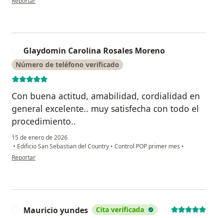
Reportar
Glaydomin Carolina Rosales Moreno
G
Número de teléfono verificado
Con buena actitud, amabilidad, cordialidad en
general excelente.. muy satisfecha con todo el
procedimiento..
15 de enero de 2026
•
Edificio San Sebastian del Country
•
Control POP primer mes
•
en opinión del usuario Glaydomin Carolina Rosales Moreno
Reportar
Mauricio yundes
Cita verificada
M