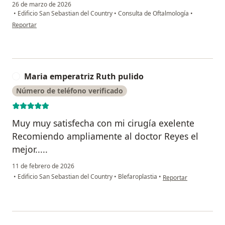
26 de marzo de 2026
•
Edificio San Sebastian del Country
•
Consulta de Oftalmología
•
en opinión del usuario Jenny
Reportar
Maria emperatriz Ruth pulido
M
Número de teléfono verificado
Muy muy satisfecha con mi cirugía exelente
Recomiendo ampliamente al doctor Reyes el
mejor.....
11 de febrero de 2026
en opinión del usuario
•
Edificio San Sebastian del Country
•
Blefaroplastia
•
Reportar