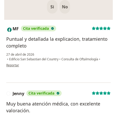
Si
No
MF
Cita verificada
M
Puntual y detallada la explicacion, tratamiento
completo
27 de abril de 2026
•
Edificio San Sebastian del Country
•
Consulta de Oftalmología
•
en opinión del usuario MF
Reportar
Jenny
Cita verificada
J
Muy buena atención médica, con excelente
valoración.