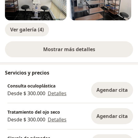
enfoque individualizado y centrado en el paciente. Mi
objetivo principal es ofrecer una atención
personalizada y de alta calidad, asegurando
resultados óptimos y la satisfacción de mis pacientes.
Ver galería (4)
Mostrar más detalles
sobre la experiencia
Servicios y precios
Consulta oculoplástica
Agendar cita
Desde $ 300.000
Detalles
Tratamiento del ojo seco
Agendar cita
Desde $ 300.000
Detalles