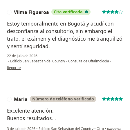
Vilma Figueroa
Cita verificada
V
Estoy temporalmente en Bogotá y acudí con
desconfianza al consultorio, sin embargo el
trato, el exámen y el diagnóstico me tranquilizó
y sentí seguridad.
22 de julio de 2026
•
Edificio San Sebastian del Country
•
Consulta de Oftalmología
•
en opinión del usuario Vilma Figueroa
Reportar
Maria
Número de teléfono verificado
M
Excelente atención.
Buenos resultados. .
en opinión del
3 de julio de 2026
•
Edificio San Sebastian del Country
•
Otro
•
Reportar