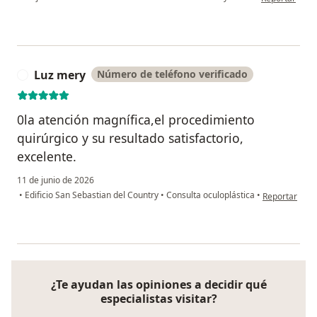
Luz mery
Número de teléfono verificado
L
0la atención magnífica,el procedimiento
quirúrgico y su resultado satisfactorio,
excelente.
11 de junio de 2026
en opinión de
•
Edificio San Sebastian del Country
•
Consulta oculoplástica
•
Reportar
¿Te ayudan las opiniones a decidir qué
especialistas visitar?