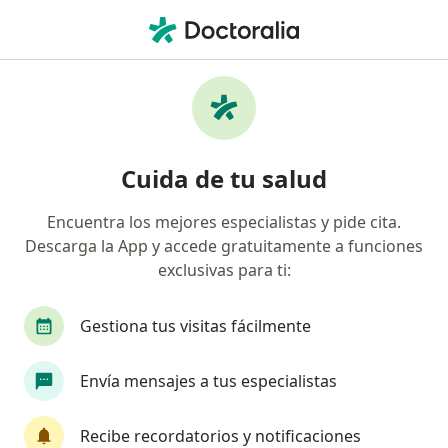
Men
Cirugía De Pterigion • Bogotá, Cundinamarca
Filtros
• 1
Seguro
Mapa
Especialistas en Cirugía de Pterigion Bogotá
Cuida de tu salud
Encuentra los mejores especialistas y pide cita.
¿Qué especialidad estás buscando?
Descarga la App y accede gratuitamente a funciones
Oftalmólogo
Cirujano general
Neurólogo
exclusivas para ti:
Gestiona tus visitas fácilmente
Envía mensajes a tus especialistas
Recibe recordatorios y notificaciones