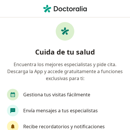
Men
Cirugía De Chalazión • Bogotá, Cundinamarca
Filtros
• 1
Seguro
Mapa
Especialistas en Cirugía de chalazión Bogotá
Cuida de tu salud
Encuentra los mejores especialistas y pide cita.
¿Qué especialidad estás buscando?
Descarga la App y accede gratuitamente a funciones
Oftalmólogo
Cirujano general
Neurólogo
exclusivas para ti:
Gestiona tus visitas fácilmente
Envía mensajes a tus especialistas
Recibe recordatorios y notificaciones