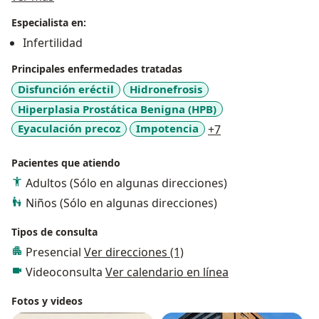
REALIZACIÓN DE CIRUGÍAS UROLÓGICAS
Especialista en:
CONVENCIONALES COMO CIRCUNCISIÓN, CIRUGÍA DE
Infertilidad
VARICOCELE, CIRUGÍA DE PRÓSTATA, VASECTOMÍA,
CIRUGÍA DE CÁLCULOS URINARIOS, ENTRE OTRAS; ASÍ
Principales enfermedades tratadas
COMO TAMBIÉN CIRUGÍA ESPECIALIZADA
Disfunción eréctil
Hidronefrosis
ENDOSCOPICA, CIRUGÍA LÁSER Y LAPAROSCÓPICA.
Hiperplasia Prostática Benigna (HPB)
MANEJO DE PATOLOGÍA SEXUAL MASCULINA Y DE
a11y_sr_more_dis
Eyaculación precoz
Impotencia
+7
FERTILIDAD CON RECANALIZACIÓN DE DEFERENTES
(PACIENTES CON VASECTOMÍA PREVÍA).
Pacientes que atiendo
Adultos (Sólo en algunas direcciones)
Niños (Sólo en algunas direcciones)
Tipos de consulta
Presencial
Ver direcciones (1)
Videoconsulta
Ver calendario en línea
Fotos y videos