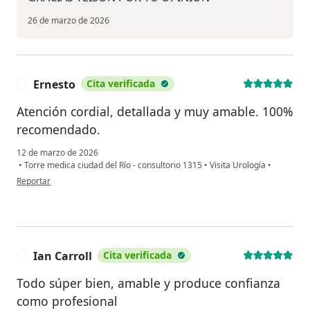
26 de marzo de 2026
Ernesto
Cita verificada
E
Atención cordial, detallada y muy amable. 100%
recomendado.
12 de marzo de 2026
•
Torre medica ciudad del Río - consultorio 1315
•
Visita Urología
•
en opinión del usuario Ernesto
Reportar
Ian Carroll
Cita verificada
I
Todo súper bien, amable y produce confianza
como profesional