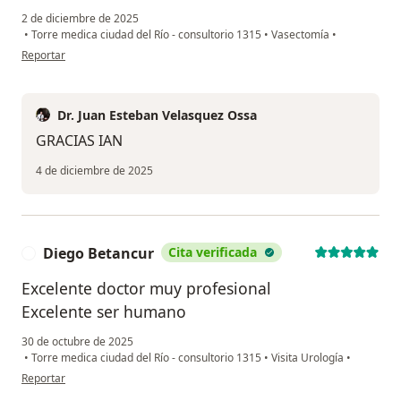
2 de diciembre de 2025
•
Torre medica ciudad del Río - consultorio 1315
•
Vasectomía
•
en opinión del usuario Ian Carroll
Reportar
Dr. Juan Esteban Velasquez Ossa
GRACIAS IAN
4 de diciembre de 2025
Diego Betancur
Cita verificada
D
Excelente doctor muy profesional
Excelente ser humano
30 de octubre de 2025
•
Torre medica ciudad del Río - consultorio 1315
•
Visita Urología
•
en opinión del usuario Diego Betancur
Reportar