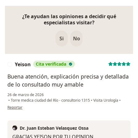
¿Te ayudan las opiniones a decidir qué
especialistas visitar?
Si
No
Yeison
Cita verificada
Y
Buena atención, explicación precisa y detallada
de lo consultado muy amable
26 de marzo de 2026
•
Torre medica ciudad del Río - consultorio 1315
•
Visita Urología
•
en opinión del usuario Yeison
Reportar
Dr. Juan Esteban Velasquez Ossa
GRACIAS YEISON POR TU OPINION