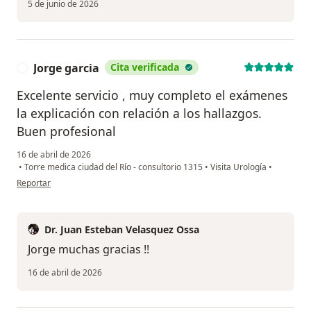
5 de junio de 2026
Jorge garcia
Cita verificada
J
Excelente servicio , muy completo el exámenes
la explicación con relación a los hallazgos.
Buen profesional
16 de abril de 2026
•
Torre medica ciudad del Río - consultorio 1315
•
Visita Urología
•
en opinión del usuario Jorge garcia
Reportar
Dr. Juan Esteban Velasquez Ossa
Jorge muchas gracias !!
16 de abril de 2026