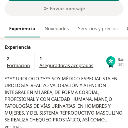
Enviar mensaje
Experiencia
Novedades
Servicios y precios
Experiencia
2
1
Formación
Aseguradoras aceptadas
**** UROLÓGO **** SOY MÉDICO ESPECIALISTA EN
UROLOGÍA. REALIZO VALORACIÓN Y ATENCIÓN
INTEGRAL EN MI ÁREA, DE FORMA CORDIAL,
PROFESIONAL Y CON CALIDAD HUMANA. MANEJO
PATOLOGÍAS DE VÍAS URINARIAS EN HOMBRES Y
MUJERES, Y DEL SISTEMA REPRODUCTIVO MASCULINO.
SE REALIZA CHEQUEO PROSTÁTICO, ASÍ COMO
Acerca de mí
MANEJO DE PROBLEMAS ESPECIFICOS DE PRÒSTATA.
ver más