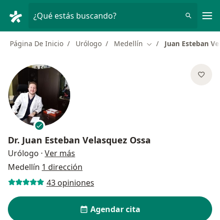
Men
¿Qué estás buscando?
Página De Inicio
Urólogo
Medellín
Juan Esteban Ve
Cambiar de ciudad
Dr.
Juan Esteban Velasquez Ossa
sobre las especializaciones
Urólogo
·
Ver más
Medellín
1 dirección
43 opiniones
Agendar cita