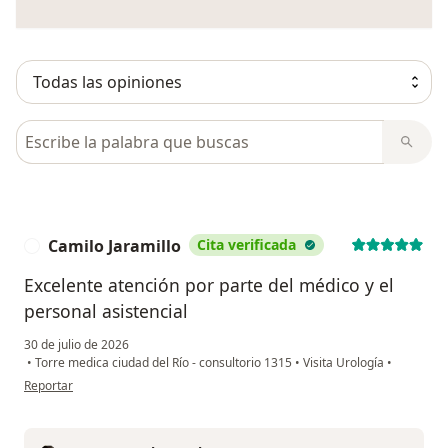
Busca en opiniones
Camilo Jaramillo
Cita verificada
C
Excelente atención por parte del médico y el
personal asistencial
30 de julio de 2026
•
Torre medica ciudad del Río - consultorio 1315
•
Visita Urología
•
en opinión del usuario Camilo Jaramillo
Reportar