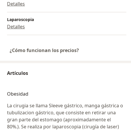
las normas de habilitación,
Detalles
con los mas altos estándares de calidad y seguridad
del paciente, siempre con
Laparoscopia
el mejor respaldo científico y tecnológico.
Detalles
Para mi sería un
placer atenderte.
¿Cómo funcionan los precios?
Artículos
Obesidad
La cirugia se llama Sleeve gástrico, manga gástrica o
tubulizacion gástrico, que consiste en retirar una
gran parte del estomago (aproximadamente el
80%.). Se realiza por laparoscopia (cirugía de laser)