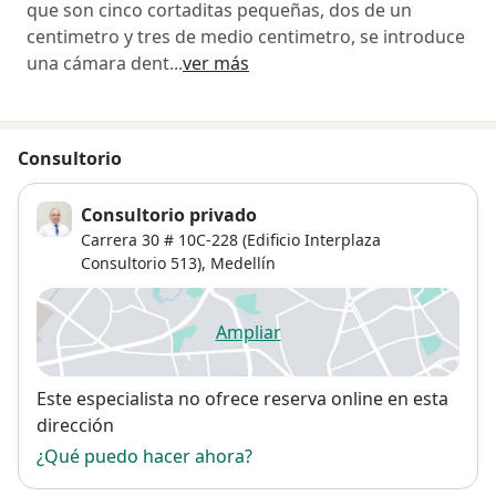
que son cinco cortaditas pequeñas, dos de un
centimetro y tres de medio centimetro, se introduce
una cámara dent
...
ver más
Consultorio
Consultorio privado
Carrera 30 # 10C-228 (Edificio Interplaza
Consultorio 513),
Medellín
Ampliar
se abre en una nueva pestañ
Disponibilidad
Este especialista no ofrece reserva online en esta
dirección
¿Qué puedo hacer ahora?