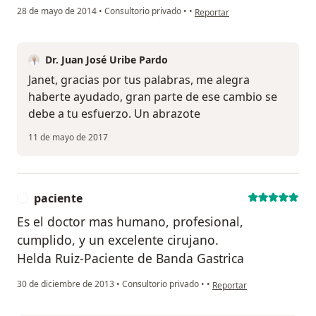
en opinión del usuario usuario
28 de mayo de 2014
•
Consultorio privado
•
•
Reportar
Dr. Juan José Uribe Pardo
Janet, gracias por tus palabras, me alegra
haberte ayudado, gran parte de ese cambio se
debe a tu esfuerzo. Un abrazote
11 de mayo de 2017
paciente
P
Es el doctor mas humano, profesional,
cumplido, y un excelente cirujano.
Helda Ruiz-Paciente de Banda Gastrica
en opinión del usuario pac
30 de diciembre de 2013
•
Consultorio privado
•
•
Reportar