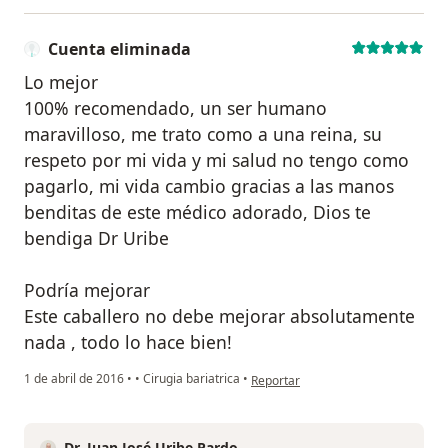
Cuenta eliminada
Lo mejor
100% recomendado, un ser humano
maravilloso, me trato como a una reina, su
respeto por mi vida y mi salud no tengo como
pagarlo, mi vida cambio gracias a las manos
benditas de este médico adorado, Dios te
bendiga Dr Uribe
Podría mejorar
Este caballero no debe mejorar absolutamente
nada , todo lo hace bien!
en opinión del usuario Cuenta elim
1 de abril de 2016
•
•
Cirugia bariatrica
•
Reportar
Dr. Juan José Uribe Pardo