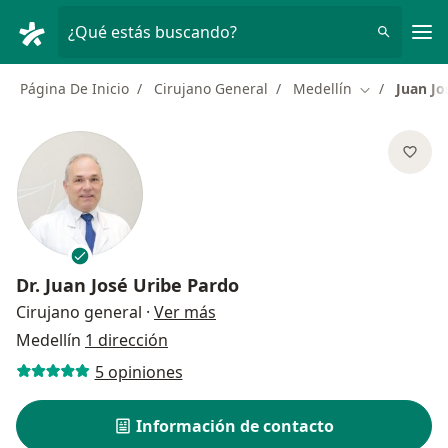
Men
¿Qué estás buscando?
Página De Inicio
Cirujano General
Medellín
Juan Jo
Cambiar de 
Dr.
Juan José Uribe Pardo
sobre las especializaciones
Cirujano general
·
Ver más
Medellín
1 dirección
5 opiniones
Información de contacto