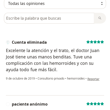
Busca en opiniones
Cuenta eliminada
Excelente la atención y el trato, el doctor Juan
José tiene unas manos benditas. Tuve una
complicación con las hemorroides y con su
ayuda todo fue más fácil.
en opinión del u
9 de octubre de 2019
•
Consultorio privado
•
hemorroides
•
Reportar
paciente anónimo
P