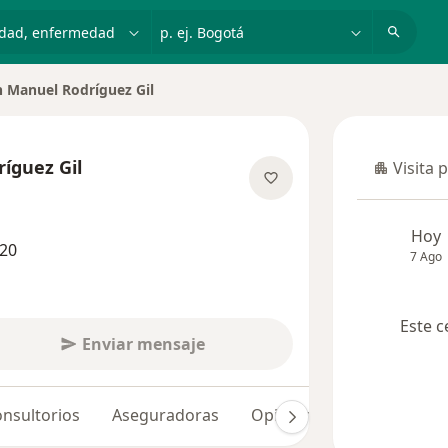
dad, enfermedad o nombre
p. ej. Bogotá
n Manuel Rodríguez Gil
íguez Gil
Visita 
Visita p
sobre las especializaciones
Hoy
120
7 Ago
Este c
Enviar mensaje
nsultorios
Aseguradoras
Opiniones (30)
Dudas 