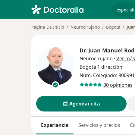
especiali
Página De Inicio
Neurocirujano
Bogotá
Jua
Dr.
Juan Manuel Rodr
Neurocirujano
·
Ver más
Bogotá
1 dirección
Núm. Colegiado: 80099
30 opiniones
Agendar cita
Experiencia
Servicios y precios
Co