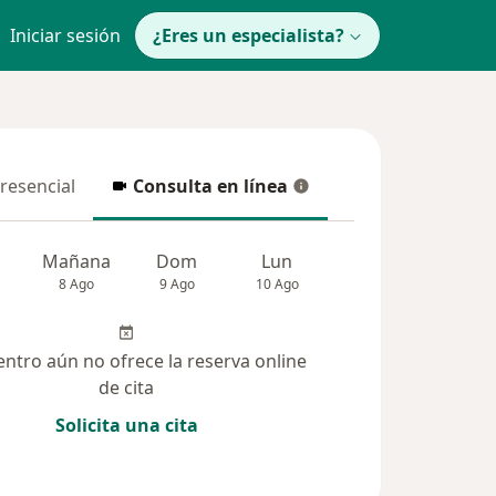
Iniciar sesión
¿Eres un especialista?
presencial
Consulta en línea
resencial
Consulta en línea
Mañana
Dom
Lun
Mar
Mié
8 Ago
9 Ago
10 Ago
11 Ago
12 Ag
entro aún no ofrece la reserva online
de cita
Solicita una cita
solucionadas (22)