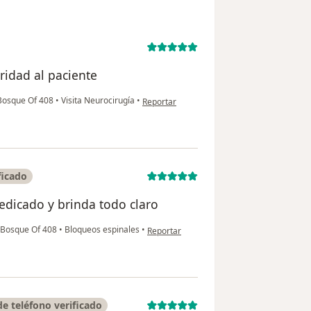
ridad al paciente
en opinión del usuario DB
l Bosque Of 408
•
Visita Neurocirugía
•
Reportar
ficado
dedicado y brinda todo claro
en opinión del usuario Sixta Tulia R
l Bosque Of 408
•
Bloqueos espinales
•
Reportar
e teléfono verificado