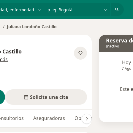
dad, enfermedad o nombre
p. ej. Bogotá
Juliana Londoño Castillo
ambiar de ciudad
Reserva de
Inactivo
 Castillo
sobre las especializaciones
más
Hoy
7 Ago
Este 
Solicita una cita
nsultorios
Aseguradoras
Opiniones (4)