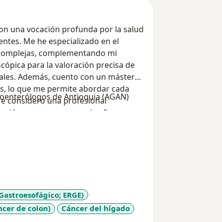
con una vocación profunda por la salud
ientes. Me he especializado en el
s complejas, complementando mi
ópica para la valoración precisa de
ales. Además, cuento con un máster
vas, lo que me permite abordar cada
troenterólogos de Antioquia (AGAN)
Me considero una profesional
ización, con un compromiso firme por
os basados en evidencia. Mi prioridad
 paciente se sienta escuchado,
ortancia de una excelente relación
un lugar donde cada inquietud es
Gastroesofágico; ERGE)
ncer de colon)
Cáncer del hígado