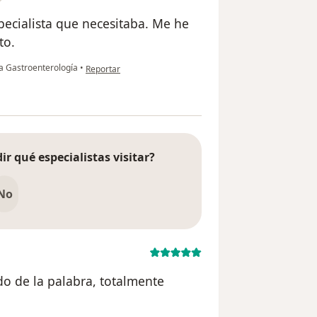
specialista que necesitaba. Me he
to.
en opinión del usuario Andrés
ta Gastroenterología
•
Reportar
ir qué especialistas visitar?
No
do de la palabra, totalmente