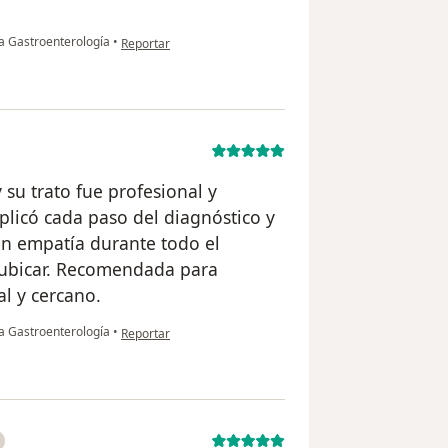
en opinión del usuario M.q
ta Gastroenterología
•
Reportar
 su trato fue profesional y
licó cada paso del diagnóstico y
an empatía durante todo el
e ubicar. Recomendada para
l y cercano.
en opinión del usuario Mary
ta Gastroenterología
•
Reportar