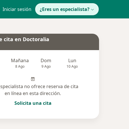
Iniciar sesión
¿Eres un especialista?
 cita en Doctoralia
Mañana
Dom
Lun
Mar
Mié
8 Ago
9 Ago
10 Ago
11 Ago
12 Ag
especialista no ofrece reserva de cita
en línea en esta dirección.
Solicita una cita