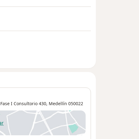
Fase I Consultorio 430,
Medellín
050022
ar
 abre en una nueva pestaña