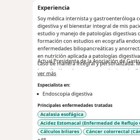
Experiencia
Soy médica internista y gastroenteróloga 
digestiva y el bienestar integral de mis pac
estudio y manejo de patologías digestiva
formación con estudios en ecografía endosc
enfermedades biliopancreáticas y anorrect
en nutrición aplicada a patologías digesti
Actual Presidenta de la Asociación de Gas
caso de manera integral y personalizada. 
investigativa, siempre en constante actual
Acerca de mí
ver más
ofrecer diagnósticos certeros y tratamient
Especialista en:
es crear un espacio de confianza, donde el
comprendido y acompañado. Creo en la imp
Endoscopia digestiva
médico-paciente, y por eso mi consulta es 
Principales enfermedades tratadas
válida y atendida con empatía y dedicación.
Acalasia esofágica
Acidez Estomacal (Enfermedad de Reflujo 
Cálculos biliares
Cáncer colorrectal (Cá
a11y_sr_more_diseases
+48