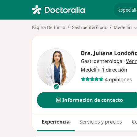
especiali
Página De Inicio
Gastroenterólogo
Medellín
C
Dra.
Juliana Londoño
Gastroenteróloga
·
Ver 
Medellín
1 dirección
4 opiniones
Información de contacto
Experiencia
Servicios y precios
Co