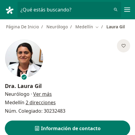
Men
¿Qué estás buscando?
Página De Inicio
Neurólogo
Medellín
Laura Gil
Cambiar de ciudad
Dra.
Laura Gil
sobre las especializaciones
Neurólogo
·
Ver más
Medellín
2 direcciones
Núm. Colegiado: 30232483
Información de contacto