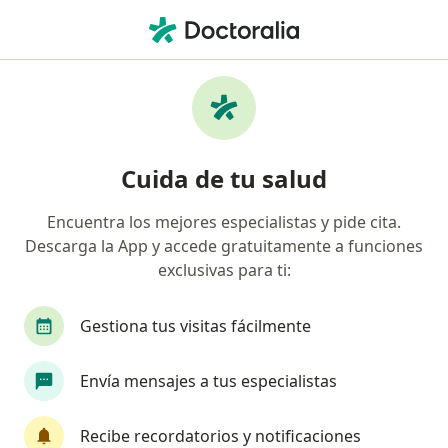
Men
Esclerosis Múltiple • Medellín, Antioquia
Filtros
• 1
Seguro
Mapa
Especialistas en Esclerosis múltiple en
Cuida de tu salud
Medellín
Encuentra los mejores especialistas y pide cita.
Descarga la App y accede gratuitamente a funciones
¿Qué especialidad estás buscando?
exclusivas para ti:
Neurólogo
Fisioterapeuta
Médico genera
Gestiona tus visitas fácilmente
Envía mensajes a tus especialistas
Recibe recordatorios y notificaciones