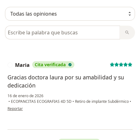
Busca en opiniones
Maria
Cita verificada
M
Gracias doctora laura por su amabilidad y su
dedicación
16 de enero de 2026
•
ECOPANCITAS ECOGRAFIAS 4D 5D
•
Retiro de implante Subdérmico
•
en opinión del usuario Maria
Reportar