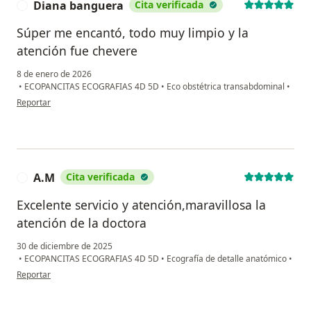
Diana banguera
Cita verificada
D
Súper me encantó, todo muy limpio y la
atención fue chevere
8 de enero de 2026
•
ECOPANCITAS ECOGRAFIAS 4D 5D
•
Eco obstétrica transabdominal
•
en opinión del usuario Diana banguera
Reportar
A.M
Cita verificada
A
Excelente servicio y atención,maravillosa la
atención de la doctora
30 de diciembre de 2025
•
ECOPANCITAS ECOGRAFIAS 4D 5D
•
Ecografía de detalle anatómico
•
en opinión del usuario A.M
Reportar