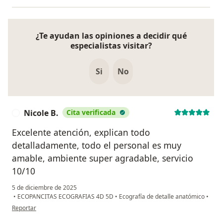
¿Te ayudan las opiniones a decidir qué
especialistas visitar?
Si
No
Nicole B.
Cita verificada
N
Excelente atención, explican todo
detalladamente, todo el personal es muy
amable, ambiente super agradable, servicio
10/10
5 de diciembre de 2025
•
ECOPANCITAS ECOGRAFIAS 4D 5D
•
Ecografía de detalle anatómico
•
en opinión del usuario Nicole B.
Reportar