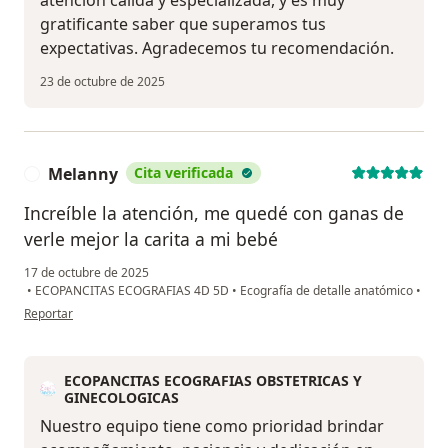
atención cálida y especializada, y es muy
gratificante saber que superamos tus
expectativas. Agradecemos tu recomendación.
23 de octubre de 2025
Melanny
Cita verificada
M
Increíble la atención, me quedé con ganas de
verle mejor la carita a mi bebé
17 de octubre de 2025
•
ECOPANCITAS ECOGRAFIAS 4D 5D
•
Ecografía de detalle anatómico
•
en opinión del usuario Melanny
Reportar
ECOPANCITAS ECOGRAFIAS OBSTETRICAS Y
GINECOLOGICAS
Nuestro equipo tiene como prioridad brindar