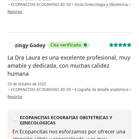
•
ECOPANCITAS ECOGRAFIAS 4D 5D
•
Visita Ginecología y Obstetrícia
•
en opinión del usuario N.M
Reportar
zingy Godoy
Cita verificada
Z
La Dra Laura es una excelente profesional, muy
amable y dedicada, con muchas calidez
humana
23 de octubre de 2025
•
ECOPANCITAS ECOGRAFIAS 4D 5D
•
Ecografía de detalle anatómico
•
en opinión del usuario zingy Godoy
Reportar
ECOPANCITAS ECOGRAFIAS OBSTETRICAS Y
GINECOLOGICAS
En Ecopancitas nos esforzamos por ofrecer una