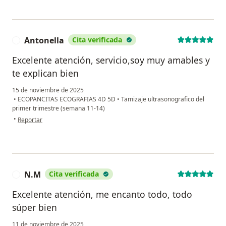
Antonella
Cita verificada
A
Excelente atención, servicio,soy muy amables y
te explican bien
15 de noviembre de 2025
•
ECOPANCITAS ECOGRAFIAS 4D 5D
•
Tamizaje ultrasonografico del
primer trimestre (semana 11-14)
en opinión del usuario Antonella
•
Reportar
N.M
Cita verificada
N
Excelente atención, me encanto todo, todo
súper bien
11 de noviembre de 2025