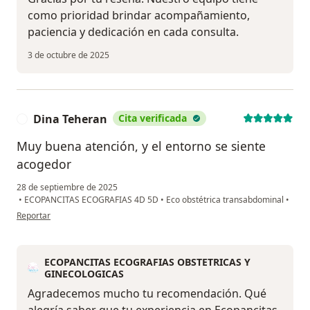
como prioridad brindar acompañamiento,
paciencia y dedicación en cada consulta.
3 de octubre de 2025
Dina Teheran
Cita verificada
D
Muy buena atención, y el entorno se siente
acogedor
28 de septiembre de 2025
•
ECOPANCITAS ECOGRAFIAS 4D 5D
•
Eco obstétrica transabdominal
•
en opinión del usuario Dina Teheran
Reportar
ECOPANCITAS ECOGRAFIAS OBSTETRICAS Y
GINECOLOGICAS
Agradecemos mucho tu recomendación. Qué
alegría saber que tu experiencia en Ecopancitas