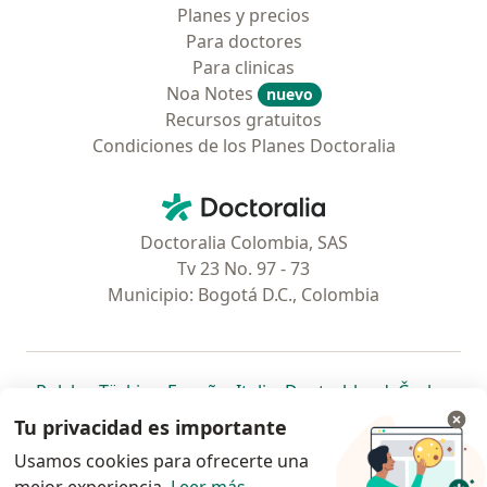
Planes y precios
Para doctores
Para clinicas
Noa Notes
nuevo
Recursos gratuitos
Condiciones de los Planes Doctoralia
Contacto
Doctoralia - Página de inicio
Doctoralia Colombia, SAS
Tv 23 No. 97 - 73
Municipio: Bogotá D.C., Colombia
se abre en una nueva pestaña
se abre en una nueva pestaña
se abre en una nueva pestaña
se abre en una nueva pes
se abre en 
se a
Polska
,
Türkiye
,
España
,
Italia
,
Deutschland
,
Česko
,
se abre en una nueva pestaña
se abre en una nueva pestaña
se abre en una nueva pestaña
se abre en una nueva p
se abre en 
se abr
Portugal
,
México
,
Chile
,
Brasil
,
Argentina
,
Perú
,
Tu privacidad es importante
se abre en una nueva pe
Colombia
Usamos cookies para ofrecerte una