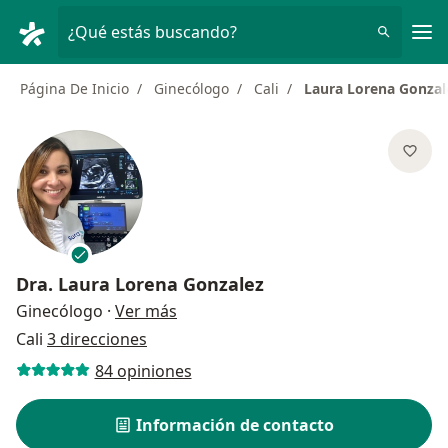
Men
¿Qué estás buscando?
Página De Inicio
Ginecólogo
Cali
Laura Lorena Gonzal
Dra.
Laura Lorena Gonzalez
sobre las especializaciones
Ginecólogo
·
Ver más
Cali
3 direcciones
84 opiniones
Información de contacto