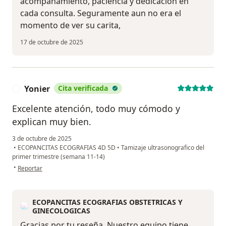
acompañamiento, paciencia y dedicación en
cada consulta. Seguramente aun no era el
momento de ver su carita,
17 de octubre de 2025
Yonier
Cita verificada
Y
Excelente atención, todo muy cómodo y
explican muy bien.
3 de octubre de 2025
•
ECOPANCITAS ECOGRAFIAS 4D 5D
•
Tamizaje ultrasonografico del
primer trimestre (semana 11-14)
en opinión del usuario Yonier
•
Reportar
ECOPANCITAS ECOGRAFIAS OBSTETRICAS Y
GINECOLOGICAS
Gracias por tu reseña. Nuestro equipo tiene