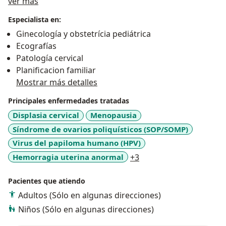
Acerca de mí
confidencialidad y de la toma de desiciones acertadas
ver más
para superarlos
Especialista en:
Ginecología y obstetrícia pediátrica
Ecografías
Patología cervical
Planificacion familiar
Mostrar más detalles
Principales enfermedades tratadas
Displasia cervical
Menopausia
Síndrome de ovarios poliquísticos (SOP/SOMP)
Virus del papiloma humano (HPV)
a11y_sr_more_disease
Hemorragia uterina anormal
+3
Pacientes que atiendo
Adultos (Sólo en algunas direcciones)
Niños (Sólo en algunas direcciones)