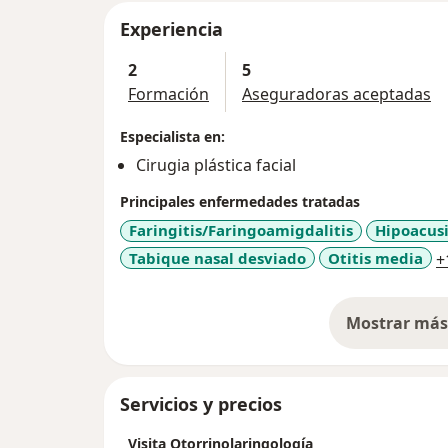
Experiencia
2
5
Formación
Aseguradoras aceptadas
Especialista en:
Cirugia plástica facial
Principales enfermedades tratadas
Faringitis/Faringoamigdalitis
Hipoacus
Tabique nasal desviado
Otitis media
+
Mostrar más 
so
Servicios y precios
Visita Otorrinolaringología