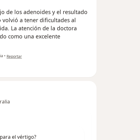
jo de los adenoides y el resultado
 volvió a tener dificultades al
ida. La atención de la doctora
ndo como una excelente
en opinión del usuario Cuenta eliminada
ia
•
Reportar
ralia
para el vértigo?