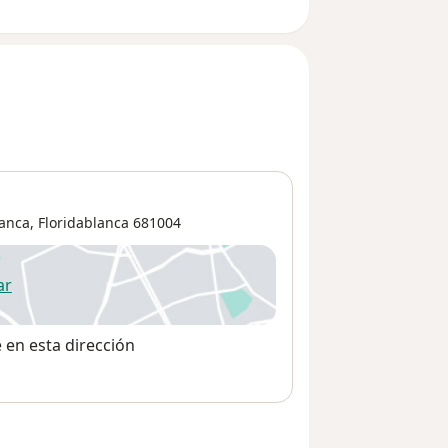
lanca,
Floridablanca
681004
ar
 abre en una nueva pestaña
e en esta dirección