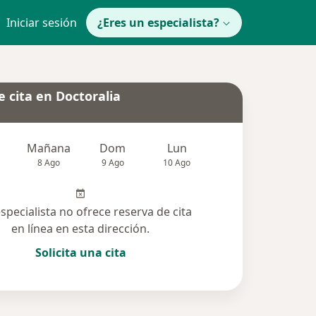
Iniciar sesión
¿Eres un especialista?
 cita en Doctoralia
Mañana
Dom
Lun
Mar
Mié
8 Ago
9 Ago
10 Ago
11 Ago
12 Ag
especialista no ofrece reserva de cita
en línea en esta dirección.
Solicita una cita
lucionadas (3)