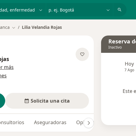
dad, enfermedad o nombre
p. ej. Bogotá
lanca
Lilia Velandia Rojas
Cambiar de ciudad
Reserva de
Inactivo
ojas
Hoy
sobre las especializaciones
er más
7 Ago
nes
Este 
Solicita una cita
nsultorios
Aseguradoras
Opiniones (1)
Dudas so