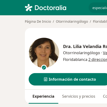
especiali
Página De Inicio
Otorrinolaringólogo
Floridab
Dra.
Lilia Velandia R
Otorrinolaringólogo
·
V
Floridablanca
2 direccio
Información de contacto
Experiencia
Servicios y precios
Co