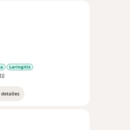
ia
Laringitis
a11y_sr_more_diseases
10
detalles
bre la experiencia