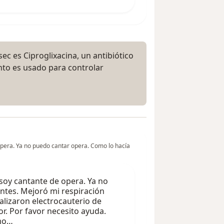
c es Ciproglixacina, un antibiótico
nto es usado para controlar
pera. Ya no puedo cantar opera. Como lo hacía
soy cantante de opera. Ya no
ntes. Mejoró mi respiración
alizaron electrocauterio de
or. Por favor necesito ayuda.
omo…