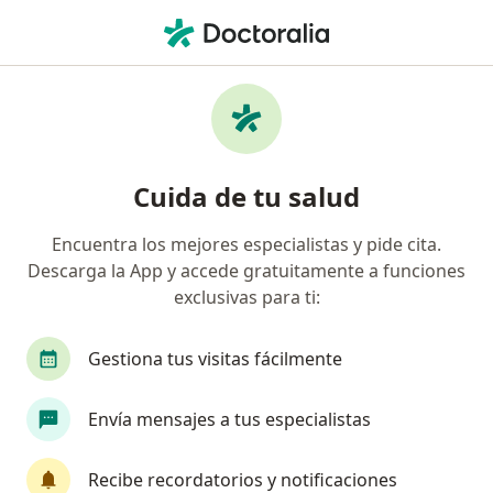
Men
Otorrinolaringólogo • Floridablanca, Santander
Filtros
Seguro:
Allianz Seguros S.A.
Otorrinolaringólogos recomendados de
Cuida de tu salud
Allianz Seguros S.A. en Floridablanca
Encuentra los mejores especialistas y pide cita.
Descarga la App y accede gratuitamente a funciones
exclusivas para ti:
Gestiona tus visitas fácilmente
Envía mensajes a tus especialistas
Dra. Tania Marcela Garcia Torres
Otorrinolaringólogo
Recibe recordatorios y notificaciones
735 opiniones