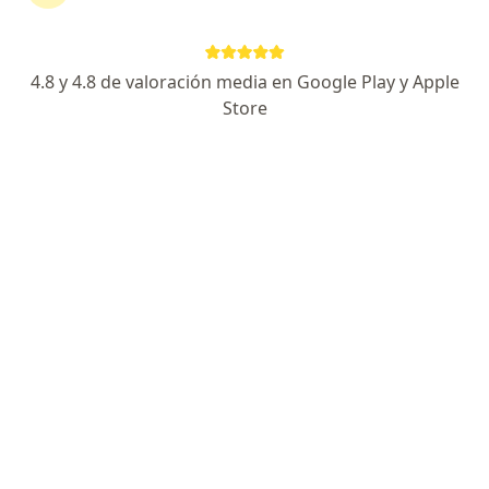
Dirección
En línea
4.8 y 4.8 de valoración media en Google Play y Apple
Torre Empresarial Cacique Centro Comercial, Transversal Oriente número 90-102, oficina 901., Bucaramanga
•
Mapa
Store
Consultorio privado Dra Tania Marcela García
Acepta Allianz Seguros S.A.
Visita Otorrinolaringología
Este especialista no ofrece reserva de cita en línea en esta dirección.
Solicita una cita