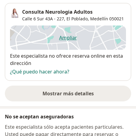
Consulta Neurologia Adultos
Calle 6 Sur 43A - 227,
El Poblado
,
Medellín
050021
Ampliar
se abre en una nueva pestañ
Disponibilidad
Este especialista no ofrece reserva online en esta
dirección
¿Qué puedo hacer ahora?
Mostrar más detalles
sobre la dirección
No se aceptan aseguradoras
Este especialista sólo acepta pacientes particulares.
Usted puede pagar directamente para reservar, o