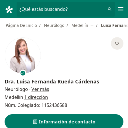
Men
¿Qué estás buscando?
Página De Inicio
Neurólogo
Medellín
Luisa Fernan
Cambiar de ciudad
Dra.
Luisa Fernanda Rueda Cárdenas
sobre las especializaciones
Neurólogo
·
Ver más
Medellín
1 dirección
Núm. Colegiado: 1152436588
Información de contacto