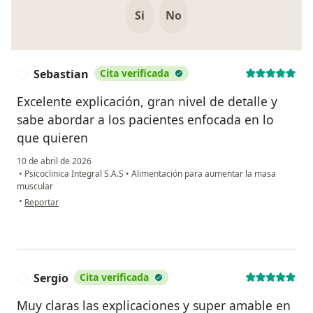
Si
No
Sebastian
Cita verificada
S
Excelente explicación, gran nivel de detalle y
sabe abordar a los pacientes enfocada en lo
que quieren
10 de abril de 2026
•
Psicoclinica Integral S.A.S
•
Alimentación para aumentar la masa
muscular
en opinión del usuario Sebastian
•
Reportar
Sergio
Cita verificada
S
Muy claras las explicaciones y super amable en