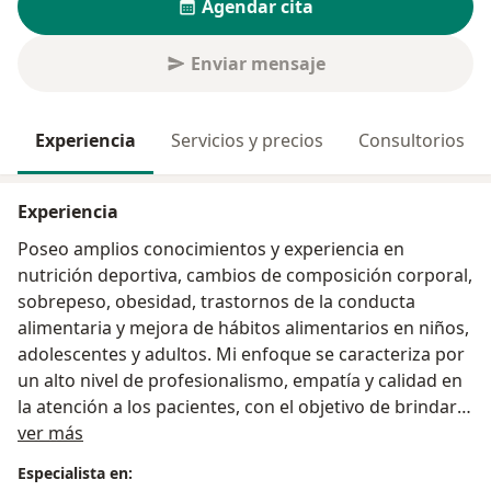
Agendar cita
Enviar mensaje
Experiencia
Servicios y precios
Consultorios
Experiencia
Poseo amplios conocimientos y experiencia en
nutrición deportiva, cambios de composición corporal,
sobrepeso, obesidad, trastornos de la conducta
alimentaria y mejora de hábitos alimentarios en niños,
adolescentes y adultos. Mi enfoque se caracteriza por
un alto nivel de profesionalismo, empatía y calidad en
la atención a los pacientes, con el objetivo de brindar
Acerca de mí
bienestar a todas las personas que acuden a mi
ver más
consulta.
Especialista en: