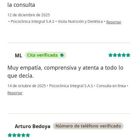
la consulta
12 de diciembre de 2025
en opinión del usu
•
Psicoclinica Integral S.A.S
•
Visita Nutrición y Dietética
•
Reportar
ML
Cita verificada
M
Muy empatía, comprensiva y atenta a todo lo
que decía.
14 de octubre de 2025
•
Psicoclinica Integral S.A.S
•
Consulta en línea
•
en opinión del usuario ML
Reportar
Arturo Bedoya
Número de teléfono verificado
A