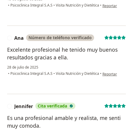
en opinión del usu
•
Psicoclinica Integral S.A.S
•
Visita Nutrición y Dietética
•
Reportar
Ana
Número de teléfono verificado
A
Excelente profesional he tenido muy buenos
resultados gracias a ella.
28 de julio de 2025
en opinión del usu
•
Psicoclinica Integral S.A.S
•
Visita Nutrición y Dietética
•
Reportar
Jennifer
Cita verificada
J
Es una profesional amable y realista, me senti
muy comoda.