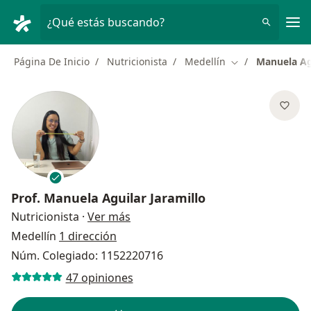
Men
¿Qué estás buscando?
Página De Inicio
Nutricionista
Medellín
Manuela Agu
Cambiar de ciud
Prof.
Manuela Aguilar Jaramillo
sobre las especializaciones
Nutricionista
·
Ver más
Medellín
1 dirección
Núm. Colegiado: 1152220716
47 opiniones