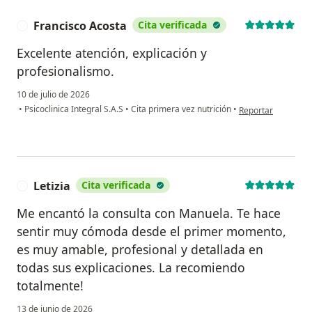
Francisco Acosta
Cita verificada
F
Excelente atención, explicación y
profesionalismo.
10 de julio de 2026
en opinión del usu
•
Psicoclinica Integral S.A.S
•
Cita primera vez nutrición
•
Reportar
Letizia
Cita verificada
L
Me encantó la consulta con Manuela. Te hace
sentir muy cómoda desde el primer momento,
es muy amable, profesional y detallada en
todas sus explicaciones. La recomiendo
totalmente!
13 de junio de 2026