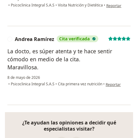
en opinión del usua
•
Psicoclinica Integral S.A.S
•
Visita Nutrición y Dietética
•
Reportar
Andrea Ramírez
Cita verificada
A
La docto, es súper atenta y te hace sentir
cómodo en medio de la cita.
Maravillosa.
8 de mayo de 2026
en opinión del usu
•
Psicoclinica Integral S.A.S
•
Cita primera vez nutrición
•
Reportar
¿Te ayudan las opiniones a decidir qué
especialistas visitar?