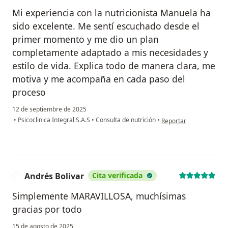
Mi experiencia con la nutricionista Manuela ha
sido excelente. Me sentí escuchado desde el
primer momento y me dio un plan
completamente adaptado a mis necesidades y
estilo de vida. Explica todo de manera clara, me
motiva y me acompaña en cada paso del
proceso
12 de septiembre de 2025
en opinión del usuario
•
Psicoclinica Integral S.A.S
•
Consulta de nutrición
•
Reportar
Andrés Bolivar
Cita verificada
A
Simplemente MARAVILLOSA, muchísimas
gracias por todo
15 de agosto de 2025