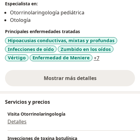
Especialista en:
tumores de oído.
Otorrinolaringología pediátrica
Manejo integral y multidisciplinario de la disfagia en
Otología
niños y adultos.
Experiencia en diagnóstico y manejo quirúrgico y no
Principales enfermedades tratadas
quirúrgico de patología de
Hipoacusias conductivas, mixtas y profundas
vía aérea pediátrica.
Infecciones de oído
Zumbido en los oídos
Conferencista nacional e internacional en congresos
a11y_sr_more_di
Vértigo
Enfermedad de Meniere
+7
mundiales de
Otorrinolaringología pediátrica, otología e implante
coclear.
Mostrar más detalles
sobre la experiencia
Epidemióloga clínica de la Universidad de Toronto.
Servicios y precios
Visita Otorrinolaringología
Detalles
Inyecciones de toxina botulínica