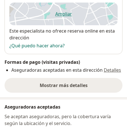
Ampliar
se abre en una nueva pestañ
Disponibilidad
Este especialista no ofrece reserva online en esta
dirección
¿Qué puedo hacer ahora?
Formas de pago (visitas privadas)
Aseguradoras aceptadas en esta dirección
Detalles
Mostrar más detalles
sobre la dirección
Aseguradoras aceptadas
Se aceptan aseguradoras, pero la cobertura varía
según la ubicación y el servicio.