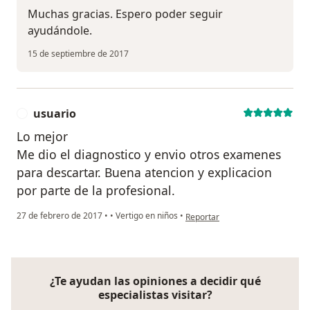
Muchas gracias. Espero poder seguir
ayudándole.
15 de septiembre de 2017
usuario
U
Lo mejor
Me dio el diagnostico y envio otros examenes
para descartar. Buena atencion y explicacion
por parte de la profesional.
en opinión del usuario usuario
27 de febrero de 2017
•
•
Vertigo en niños
•
Reportar
¿Te ayudan las opiniones a decidir qué
especialistas visitar?