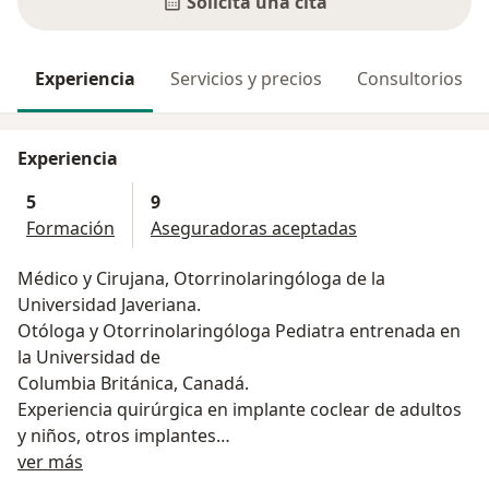
Solicita una cita
Experiencia
Servicios y precios
Consultorios
Experiencia
5
9
Formación
Aseguradoras aceptadas
Médico y Cirujana, Otorrinolaringóloga de la
Universidad Javeriana.
Otóloga y Otorrinolaringóloga Pediatra entrenada en
la Universidad de
Columbia Británica, Canadá.
Experiencia quirúrgica en implante coclear de adultos
y niños, otros implantes
Acerca de mí
auditivos, manejo de casos complejos de oído crónico,
ver más
cirugía de oído medio y