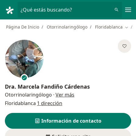
Men
¿Qué estás buscando?
Página De Inicio
Otorrinolaringólogo
Floridablanca
Cambi
Dra.
Marcela Fandiño Cárdenas
sobre las especializaciones
Otorrinolaringólogo
·
Ver más
Floridablanca
1 dirección
Información de contacto