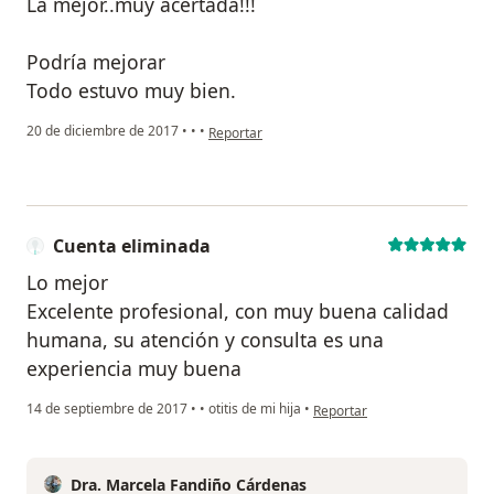
La mejor..muy acertada!!!
Podría mejorar
Todo estuvo muy bien.
en opinión del usuario paciente
20 de diciembre de 2017
•
•
•
Reportar
Cuenta eliminada
Lo mejor
Excelente profesional, con muy buena calidad
humana, su atención y consulta es una
experiencia muy buena
en opinión del usuario Cuent
14 de septiembre de 2017
•
•
otitis de mi hija
•
Reportar
Dra. Marcela Fandiño Cárdenas