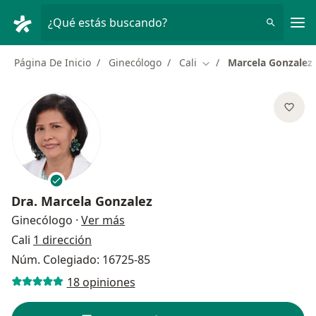
Men
¿Qué estás buscando?
Página De Inicio
Ginecólogo
Cali
Marcela Gonzalez
Cambiar de ciudad
Dra.
Marcela Gonzalez
sobre las especializaciones
Ginecólogo
·
Ver más
Cali
1 dirección
Núm. Colegiado: 16725-85
18 opiniones