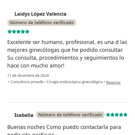
Laidys López Valencia
L
Número de teléfono verificado
Excelente ser humano, profesional, es una d las
mejores ginecólogas que he podido consultar.
Su consulta, procedimientos y seguimientos lo
hace con mucho amor!
11 de diciembre de 2024
en opinión del us
•
Consultorio privado
•
Cirugía endoscópica ginecológica
•
Reportar
Isabella
Número de teléfono verificado
I
Buenas noches Como puedo contactarla para
pedir cita porfavor