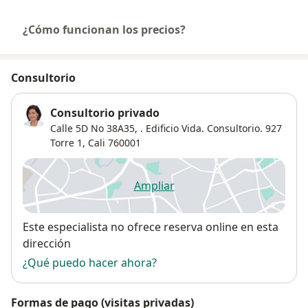
¿Cómo funcionan los precios?
Consultorio
Consultorio privado
Calle 5D No 38A35, . Edificio Vida. Consultorio. 927
Torre 1,
Cali
760001
Ampliar
se abre en una nueva pestañ
Disponibilidad
Este especialista no ofrece reserva online en esta
dirección
¿Qué puedo hacer ahora?
Formas de pago (visitas privadas)