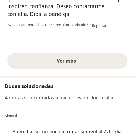
inspiren confianza. Deseo contactarme
con ella. Dios la bendiga
en opinión del usuario us
24 de noviembre de 2017
•
Consultorio privado
•
•
Reportar
Ver más
opiniones anteriores
Dudas solucionadas
4 dudas solucionadas a pacientes en Doctoralia
Sinovul
Buen dia, si comence a tomar sinovul al 22to dia