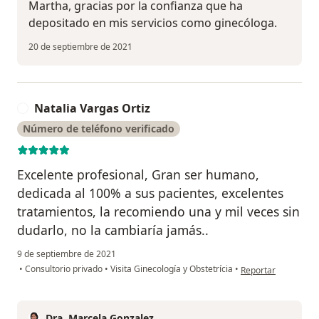
Martha, gracias por la confianza que ha
depositado en mis servicios como ginecóloga.
20 de septiembre de 2021
Natalia Vargas Ortiz
N
Número de teléfono verificado
Excelente profesional, Gran ser humano,
dedicada al 100% a sus pacientes, excelentes
tratamientos, la recomiendo una y mil veces sin
dudarlo, no la cambiaría jamás..
9 de septiembre de 2021
en opinión del usuar
•
Consultorio privado
•
Visita Ginecología y Obstetrícia
•
Reportar
Dra. Marcela Gonzalez