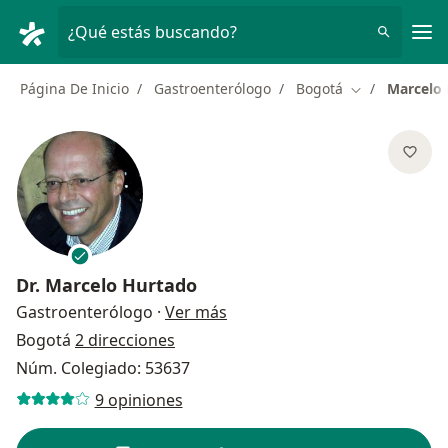
Men
¿Qué estás buscando?
Página De Inicio
Gastroenterólogo
Bogotá
Marcelo
Cambiar de ci
Dr.
Marcelo Hurtado
sobre las especializaciones
Gastroenterólogo
·
Ver más
Bogotá
2 direcciones
Núm. Colegiado: 53637
9 opiniones