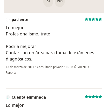
Si
No
paciente
P
Lo mejor
Profesionalismo, trato
Podría mejorar
Contar con un área para toma de exámenes
diagnósticos.
15 de marzo de 2017
•
Consultorio privado
•
ESTREÑIMIENTO
•
en opinión del usuario paciente
Reportar
Cuenta eliminada
Lo mejor