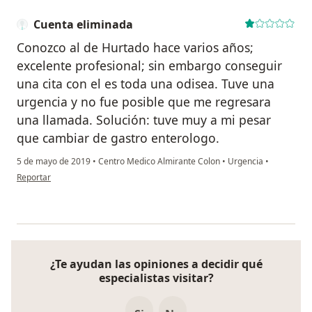
Cuenta eliminada
Conozco al de Hurtado hace varios años;
excelente profesional; sin embargo conseguir
una cita con el es toda una odisea. Tuve una
urgencia y no fue posible que me regresara
una llamada. Solución: tuve muy a mi pesar
que cambiar de gastro enterologo.
5 de mayo de 2019
•
Centro Medico Almirante Colon
•
Urgencia
•
en opinión del usuario Cuenta eliminada
Reportar
¿Te ayudan las opiniones a decidir qué
especialistas visitar?