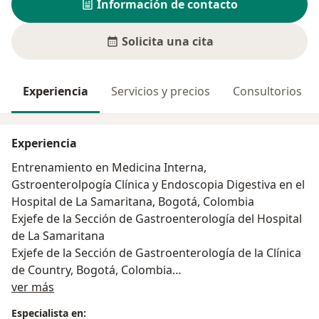
Información de contacto
Solicita una cita
Experiencia
Servicios y precios
Consultorios
Experiencia
Entrenamiento en Medicina Interna,
Gstroenterolpogía Clínica y Endoscopia Digestiva en el
Hospital de La Samaritana, Bogotá, Colombia
Exjefe de la Sección de Gastroenterología del Hospital
de La Samaritana
Exjefe de la Sección de Gastroenterología de la Clínica
de Country, Bogotá, Colombia
Acerca de mí
Profesor de Medicina de la Universidad del Rosario
ver más
desde 1998
Especialista en: