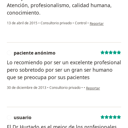
Atención, profesionalismo, calidad humana,
conocimiento.
en opinión del usuario 
13 de abril de 2015
•
Consultorio privado
•
Control
•
Reportar
paciente anónimo
P
Lo recomiendo por ser un excelente profesional
pero sobretodo por ser un gran ser humano
que se preocupa por sus pacientes
en opinión del usuario pa
30 de diciembre de 2013
•
Consultorio privado
•
•
Reportar
usuario
U
El Dr Hurtado es el mejor de los profesionales,