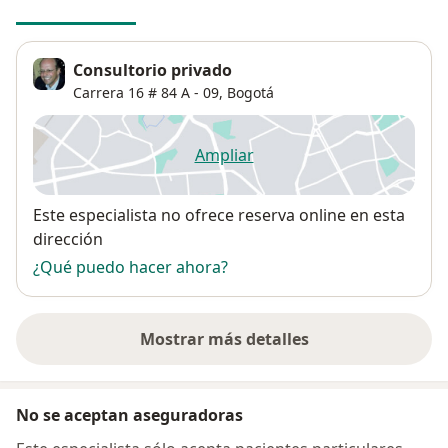
Consultorio privado
Carrera 16 # 84 A - 09,
Bogotá
Ampliar
se abre en una nueva pestañ
Disponibilidad
Este especialista no ofrece reserva online en esta
dirección
¿Qué puedo hacer ahora?
Mostrar más detalles
sobre la dirección
No se aceptan aseguradoras