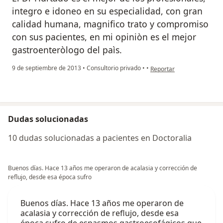
integro e idoneo en su especialidad, con gran
calidad humana, magnifico trato y compromiso
con sus pacientes, en mi opiniòn es el mejor
gastroenteròlogo del paìs.
en opinión del usuario usu
9 de septiembre de 2013
•
Consultorio privado
•
•
Reportar
Dudas solucionadas
10 dudas solucionadas a pacientes en Doctoralia
Buenos días. Hace 13 años me operaron de acalasia y corrección de
reflujo, desde esa época sufro
Buenos días. Hace 13 años me operaron de
acalasia y corrección de reflujo, desde esa
época sufro de espasmos gastroesofágicos que