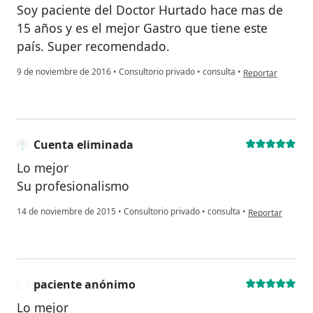
Soy paciente del Doctor Hurtado hace mas de
15 años y es el mejor Gastro que tiene este
país. Super recomendado.
en opinión del us
9 de noviembre de 2016
•
Consultorio privado
•
consulta
•
Reportar
Cuenta eliminada
Lo mejor
Su profesionalismo
en opinión del u
14 de noviembre de 2015
•
Consultorio privado
•
consulta
•
Reportar
paciente anónimo
P
Lo mejor