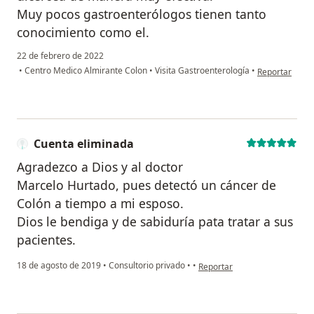
Muy pocos gastroenterólogos tienen tanto
conocimiento como el.
22 de febrero de 2022
en opinión de
•
Centro Medico Almirante Colon
•
Visita Gastroenterología
•
Reportar
Cuenta eliminada
Agradezco a Dios y al doctor
Marcelo Hurtado, pues detectó un cáncer de
Colón a tiempo a mi esposo.
Dios le bendiga y de sabiduría pata tratar a sus
pacientes.
en opinión del usuario Cuent
18 de agosto de 2019
•
Consultorio privado
•
•
Reportar