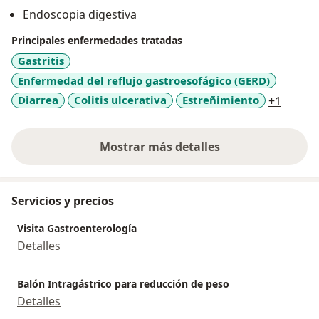
Expresidente de la Asociación Colombiana de
Endoscopia digestiva
Gastroenterología
Expresidente de la Asociación Colombiana de
Principales enfermedades tratadas
Asociaciones del Aparato Digestivo
Gastritis
Conferencista Nacional e Internacional
Enfermedad del reflujo gastroesofágico (GERD)
a11y_s
Diarrea
Colitis ulcerativa
Estreñimiento
+1
Mostrar más detalles
sobre la experiencia
Servicios y precios
Visita Gastroenterología
Detalles
Balón Intragástrico para reducción de peso
Detalles