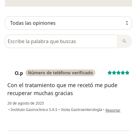
Busca en opiniones
O.p
Número de teléfono verificado
O
Con el tratamiento que me recetó me pude
recuperar muchas gracias
26 de agosto de 2025
en opinión del usu
•
Instituto Gastroclinico S.A.S
•
Visita Gastroenterología
•
Reportar