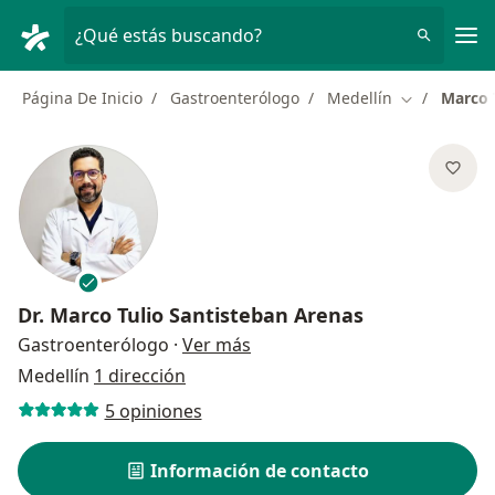
Men
¿Qué estás buscando?
Página De Inicio
Gastroenterólogo
Medellín
Marco 
Cambiar de 
Dr.
Marco Tulio Santisteban Arenas
sobre las especializaciones
Gastroenterólogo
·
Ver más
Medellín
1 dirección
5 opiniones
Información de contacto