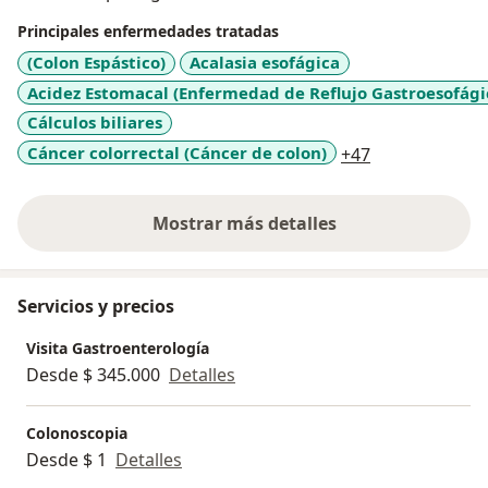
individualizados, con un enfoque integral y
Principales enfermedades tratadas
respetuoso. Estoy aquí para acompañarte en cada
(Colon Espástico)
Acalasia esofágica
paso hacia tu bienestar digestivo, con claridad,
Acidez Estomacal (Enfermedad de Reflujo Gastroesofági
confianza y dedicación. Será un gusto poder ayudarte.
Cálculos biliares
a11y_sr_more
Cáncer colorrectal (Cáncer de colon)
+47
Mostrar más detalles
sobre la experiencia
Servicios y precios
Visita Gastroenterología
Desde $ 345.000
Detalles
Colonoscopia
Desde $ 1
Detalles