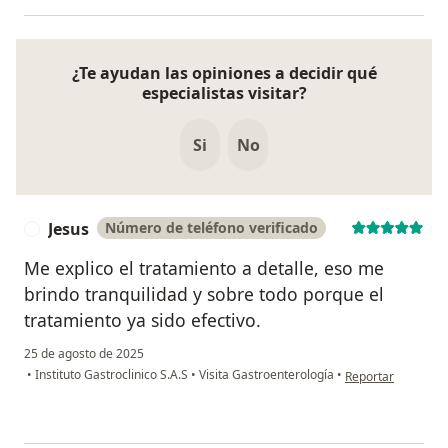
¿Te ayudan las opiniones a decidir qué
especialistas visitar?
Si
No
Jesus
Número de teléfono verificado
J
Me explico el tratamiento a detalle, eso me
brindo tranquilidad y sobre todo porque el
tratamiento ya sido efectivo.
25 de agosto de 2025
en opinión del usu
•
Instituto Gastroclinico S.A.S
•
Visita Gastroenterología
•
Reportar