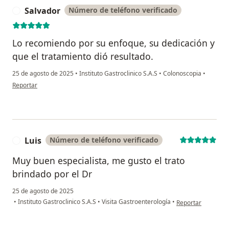
Salvador
Número de teléfono verificado
S
Lo recomiendo por su enfoque, su dedicación y
que el tratamiento dió resultado.
25 de agosto de 2025
•
Instituto Gastroclinico S.A.S
•
Colonoscopia
•
en opinión del usuario Salvador
Reportar
Luis
Número de teléfono verificado
L
Muy buen especialista, me gusto el trato
brindado por el Dr
25 de agosto de 2025
en opinión del usu
•
Instituto Gastroclinico S.A.S
•
Visita Gastroenterología
•
Reportar