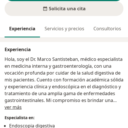
Solicita una cita
Experiencia
Servicios y precios
Consultorios
Experiencia
Hola, soy el Dr. Marco Santisteban, médico especialista
en medicina interna y gastroenterología, con una
vocación profunda por cuidar de la salud digestiva de
mis pacientes. Cuento con formación académica sólida
y experiencia clínica y endoscópica en el diagnóstico y
tratamiento de una amplia gama de enfermedades
gastrointestinales. Mi compromiso es brindar una
Acerca de mí
atención humana, cercana y basada en la evidencia,
ver más
escuchando con atención cada síntoma, inquietud o
Especialista en:
historia personal. Entiendo que cada paciente es
Endoscopia digestiva
único, por eso diseño planes de manejo