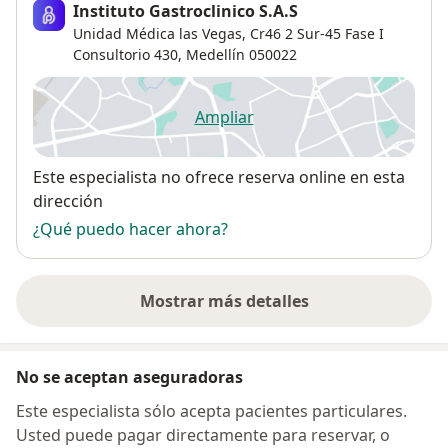
Instituto Gastroclinico S.A.S
Unidad Médica las Vegas, Cr46 2 Sur-45 Fase I
Consultorio 430,
Medellín
050022
Ampliar
se abre en una nueva pestañ
Disponibilidad
Este especialista no ofrece reserva online en esta
dirección
¿Qué puedo hacer ahora?
Mostrar más detalles
sobre la dirección
No se aceptan aseguradoras
Este especialista sólo acepta pacientes particulares.
Usted puede pagar directamente para reservar, o