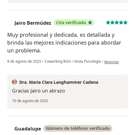
Jairo Bermúdez
Cita verificada
J
Muy profesional y dedicada, es detallada y
brinda las mejores indicaciones para abordar
un problema.
en opinión del us
8 de agosto de 2025
•
Coworking BGA
•
Visita Psicología
•
Reportar
Dra. Maria Clara Langhammer Cadena
Gracias Jairo un abrazo
10 de agosto de 2025
Guadalupe
Número de teléfono verificado
G