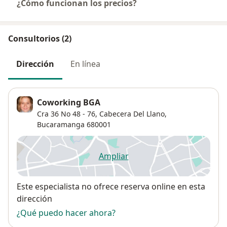
¿Cómo funcionan los precios?
Consultorios (2)
Dirección
En línea
Coworking BGA
Cra 36 No 48 - 76,
Cabecera Del Llano
,
Bucaramanga
680001
Ampliar
se abre en una nueva pestañ
Disponibilidad
Este especialista no ofrece reserva online en esta
dirección
¿Qué puedo hacer ahora?