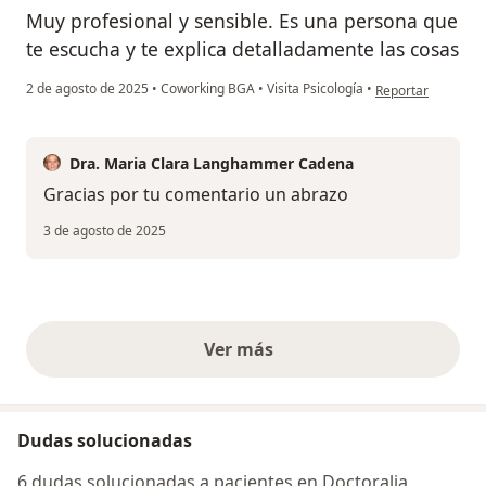
Muy profesional y sensible. Es una persona que
te escucha y te explica detalladamente las cosas
en opinión del usu
2 de agosto de 2025
•
Coworking BGA
•
Visita Psicología
•
Reportar
Dra. Maria Clara Langhammer Cadena
Gracias por tu comentario un abrazo
3 de agosto de 2025
Ver más
opiniones anteriores
Dudas solucionadas
6 dudas solucionadas a pacientes en Doctoralia