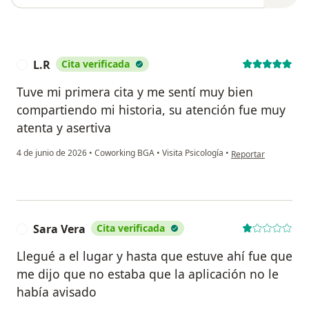
L.R
Cita verificada
L
Tuve mi primera cita y me sentí muy bien
compartiendo mi historia, su atención fue muy
atenta y asertiva
en opinión del usuar
4 de junio de 2026
•
Coworking BGA
•
Visita Psicología
•
Reportar
Sara Vera
Cita verificada
S
Llegué a el lugar y hasta que estuve ahí fue que
me dijo que no estaba que la aplicación no le
había avisado