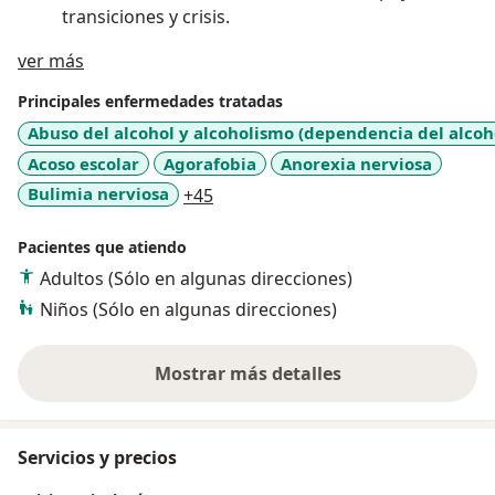
transiciones y crisis.
Acerca de mí
ver más
Terapia Infantil y Juvenil:
Dificultades de
aprendizaje, problemas de conducta, desarrollo
Principales enfermedades tratadas
de habilidades sociales, manejo de la ira,
Abuso del alcohol y alcoholismo (dependencia del alcoh
ansiedad en niños y adolescentes, y apoyo
Acoso escolar
Agorafobia
Anorexia nerviosa
emocional en etapas clave de crecimiento.
a11y_sr_more_diseases
Bulimia nerviosa
+45
Terapia para Adultos:
Acompañamiento en
procesos de cambio, toma de decisiones,
Pacientes que atiendo
relaciones de pareja, desarrollo de resiliencia y
Adultos (Sólo en algunas direcciones)
afrontamiento de retos de la vida adulta.
Niños (Sólo en algunas direcciones)
Mostrar más detalles
sobre la experiencia
Servicios y precios