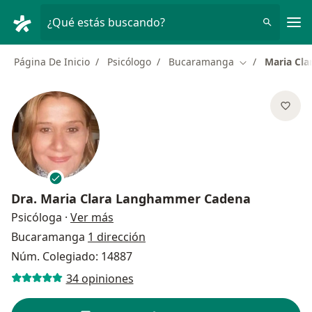
Men
¿Qué estás buscando?
Página De Inicio
Psicólogo
Bucaramanga
Maria Cl
Cambiar de ciu
Dra.
Maria Clara Langhammer Cadena
sobre las especializaciones
Psicóloga
·
Ver más
Bucaramanga
1 dirección
Núm. Colegiado: 14887
34 opiniones