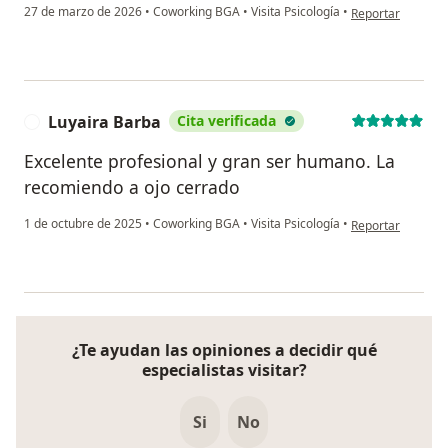
en opinión del us
27 de marzo de 2026
•
Coworking BGA
•
Visita Psicología
•
Reportar
Luyaira Barba
Cita verificada
L
Excelente profesional y gran ser humano. La
recomiendo a ojo cerrado
en opinión del us
1 de octubre de 2025
•
Coworking BGA
•
Visita Psicología
•
Reportar
¿Te ayudan las opiniones a decidir qué
especialistas visitar?
Si
No