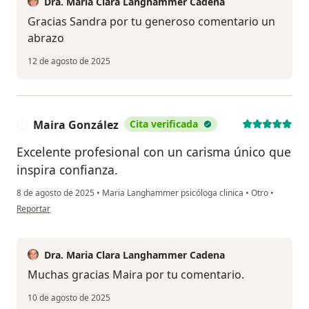
Dra. Maria Clara Langhammer Cadena
Gracias Sandra por tu generoso comentario un
abrazo
12 de agosto de 2025
Maira González
Cita verificada
M
Excelente profesional con un carisma único que
inspira confianza.
8 de agosto de 2025
•
Maria Langhammer psicóloga clinica
•
Otro
•
en opinión del usuario Maira González
Reportar
Dra. Maria Clara Langhammer Cadena
Muchas gracias Maira por tu comentario.
10 de agosto de 2025