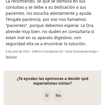
La recomiendo, sé que se demora en sus
consultas y se debe a su dedicación a sus
pacientes, los escucha atentamente y ayuda.
Téngale paciencia, por eso nos llamamos
"pacientes", porque debemos esperar. La Dra.
atiende muy bien, no duden en consultarla sí
estan mal en su aparato digestivo, con
seguridad ella va a encontrar la solución.
8 de junio de 2022
•
Edificio Consultorios 50
•
Visita Gastroenterología
•
en opinión del usuario JR
Reportar
¿Te ayudan las opiniones a decidir qué
especialistas visitar?
Si
No