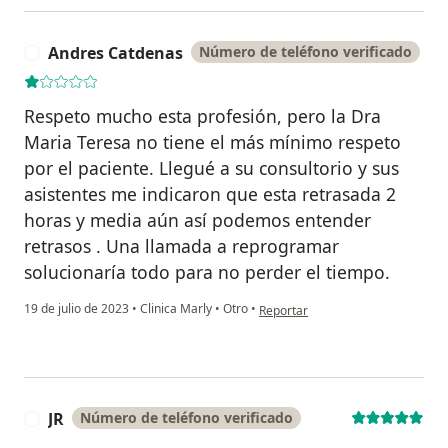
Andres Catdenas
Número de teléfono verificado
A
Respeto mucho esta profesión, pero la Dra
Maria Teresa no tiene el más mínimo respeto
por el paciente. Llegué a su consultorio y sus
asistentes me indicaron que esta retrasada 2
horas y media aún así podemos entender
retrasos . Una llamada a reprogramar
solucionaría todo para no perder el tiempo.
en opinión del usuario Andres Ca
19 de julio de 2023
•
Clinica Marly
•
Otro
•
Reportar
JR
Número de teléfono verificado
J