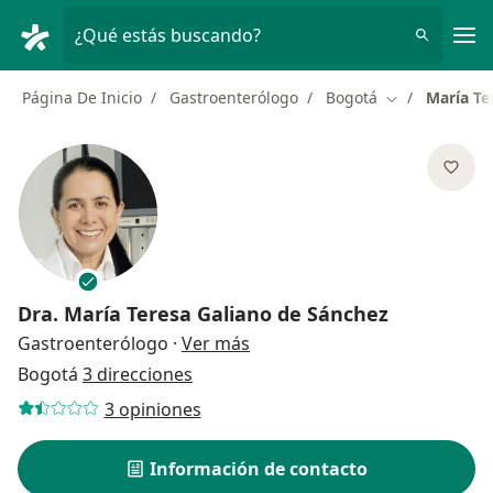
Men
¿Qué estás buscando?
Página De Inicio
Gastroenterólogo
Bogotá
María Te
Cambiar de ci
Dra.
María Teresa Galiano de Sánchez
sobre las especializaciones
Gastroenterólogo
·
Ver más
Bogotá
3 direcciones
3 opiniones
Información de contacto