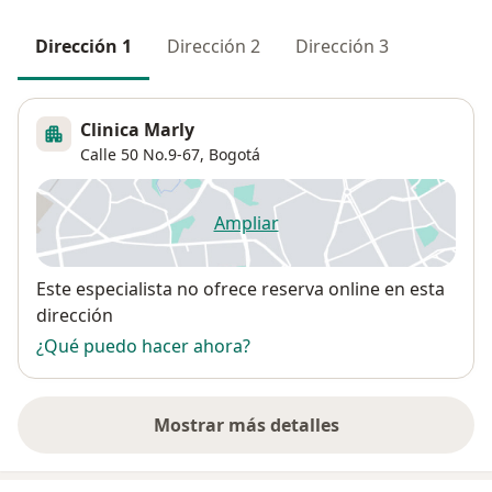
Dirección 1
Dirección 2
Dirección 3
Clinica Marly
Calle 50 No.9-67,
Bogotá
Ampliar
se abre en una nueva pestañ
Disponibilidad
Este especialista no ofrece reserva online en esta
dirección
¿Qué puedo hacer ahora?
Mostrar más detalles
sobre la dirección