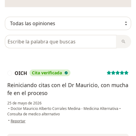
Busca en opiniones
OICH
Cita verificada
O
Reiniciando citas con el Dr Mauricio, con mucha
fe en el proceso
25 de mayo de 2026
•
Doctor Mauricio Alberto Corrales Medina - Medicina Alternativa
•
Consulta de medico alternativo
en opinión del usuario OICH
•
Reportar