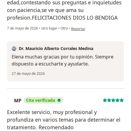
edad,contestando sus preguntas e inquietudes
con paciencia,se ve que ama su
profesion.FELICITACIONES DIOS LO BENDIGA
en opinión del usuario Elena Latorre
7 de mayo de 2026
•
otro lugar
•
Otro
•
Reportar
Dr. Mauricio Alberto Corrales Medina
Elena muchas gracias por tu opinión. Siempre
dispuesto a escucharte y ayudarte.
27 de mayo de 2026
MP
Cita verificada
M
Excelente servicio, muy profesional y
profundiza en varios temas para determinar el
tratamiento. Recomendado