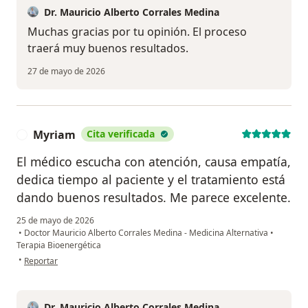
Dr. Mauricio Alberto Corrales Medina
Muchas gracias por tu opinión. El proceso
traerá muy buenos resultados.
27 de mayo de 2026
Myriam
Cita verificada
M
El médico escucha con atención, causa empatía,
dedica tiempo al paciente y el tratamiento está
dando buenos resultados. Me parece excelente.
25 de mayo de 2026
•
Doctor Mauricio Alberto Corrales Medina - Medicina Alternativa
•
Terapia Bioenergética
en opinión del usuario Myriam
•
Reportar
Dr. Mauricio Alberto Corrales Medina