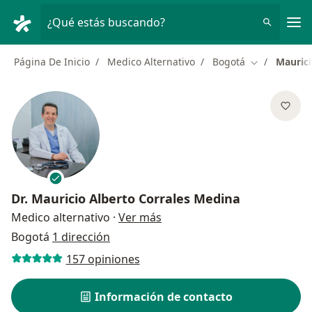
Men
¿Qué estás buscando?
Página De Inicio
Medico Alternativo
Bogotá
Maurici
Cambiar de 
Dr.
Mauricio Alberto Corrales Medina
sobre las especializaciones
Medico alternativo
·
Ver más
Bogotá
1 dirección
157 opiniones
Información de contacto