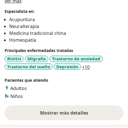
Acerca de mí
trabajar con poliedros, filtros, imanes y
ver más
auriculoterapia.
Especialista en:
Acupuntura
Finalmente, se puede realizar un diagnóstico
Neuralterapia
energético de meridianos de acupuntura, chakras y de
Medicina tradicional china
órganos del cuerpo a través del dispositivo médico
Homeopatía
Healy.
Principales enfermedades tratadas
Rinitis
Migraña
Trastorno de ansiedad
a11y_sr_more_dis
Trastorno del sueño
Depresión
+10
Pacientes que atiendo
Adultos
Niños
Mostrar más detalles
sobre la experiencia