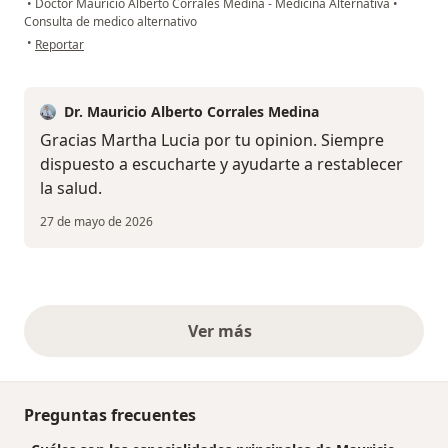
•
Doctor Mauricio Alberto Corrales Medina - Medicina Alternativa
•
Consulta de medico alternativo
en opinión del usuario Martha Lucía Castro
•
Reportar
Dr. Mauricio Alberto Corrales Medina
Gracias Martha Lucia por tu opinion. Siempre
dispuesto a escucharte y ayudarte a restablecer
la salud.
27 de mayo de 2026
Ver más
opiniones anteriores
Preguntas frecuentes