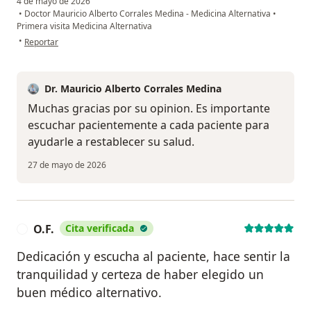
4 de mayo de 2026
•
Doctor Mauricio Alberto Corrales Medina - Medicina Alternativa
•
Primera visita Medicina Alternativa
en opinión del usuario F. Andrade
•
Reportar
Dr. Mauricio Alberto Corrales Medina
Muchas gracias por su opinion. Es importante
escuchar pacientemente a cada paciente para
ayudarle a restablecer su salud.
27 de mayo de 2026
O.F.
Cita verificada
O
Dedicación y escucha al paciente, hace sentir la
tranquilidad y certeza de haber elegido un
buen médico alternativo.