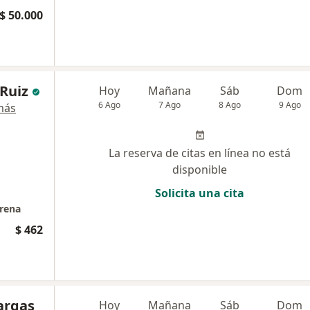
$ 50.000
 Ruiz
Hoy
Mañana
Sáb
Dom
6 Ago
7 Ago
8 Ago
9 Ago
más
La reserva de citas en línea no está
disponible
Solicita una cita
erena
$ 462
argas
Hoy
Mañana
Sáb
Dom