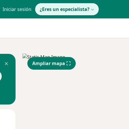
Iniciar sesión
¿Eres un especialista?
Ampliar mapa
Lun
Mar
Mié
10 Ago
11 Ago
12 Ago