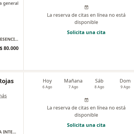
a general
La reserva de citas en línea no está
disponible
Solicita una cita
SOMOS VIDA SOMOS SALUD , CONSULTA PRESENCIAL
$ 80.000
Rojas
Hoy
Mañana
Sáb
Dom
6 Ago
7 Ago
8 Ago
9 Ago
más
La reserva de citas en línea no está
disponible
Solicita una cita
CONSULTORIO DRA INGRI CAÑON MEDICINA INTEGRATIVA