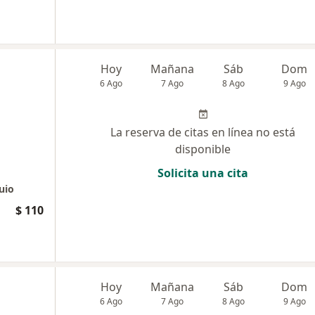
Hoy
Mañana
Sáb
Dom
6 Ago
7 Ago
8 Ago
9 Ago
La reserva de citas en línea no está
disponible
Solicita una cita
uio
$ 110
Hoy
Mañana
Sáb
Dom
6 Ago
7 Ago
8 Ago
9 Ago