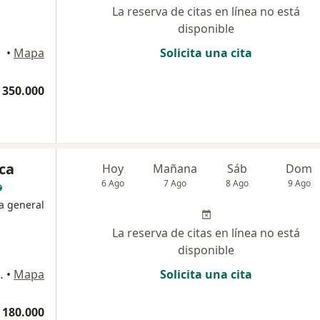
La reserva de citas en línea no está
disponible
gotá
•
Mapa
Solicita una cita
 350.000
ca
Hoy
Mañana
Sáb
Dom
6 Ago
7 Ago
8 Ago
9 Ago
a general
La reserva de citas en línea no está
disponible
onsultorio 265, Bogotá
•
Mapa
Solicita una cita
 180.000