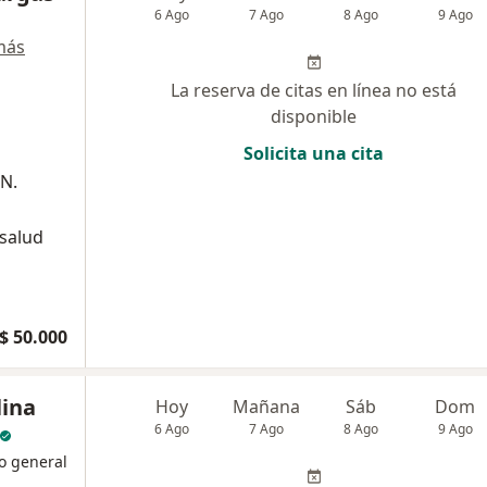
6 Ago
7 Ago
8 Ago
9 Ago
más
La reserva de citas en línea no está
disponible
Solicita una cita
 N.
 salud
$ 50.000
lina
Hoy
Mañana
Sáb
Dom
6 Ago
7 Ago
8 Ago
9 Ago
o general