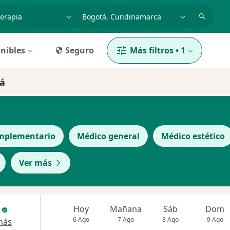
dad, enfermedad o nombre
p. ej. Bogotá
nibles
Seguro
Más filtros
•
1
tá
mplementario
Médico general
Médico estético
Ver más
Hoy
Mañana
Sáb
Dom
6 Ago
7 Ago
8 Ago
9 Ago
más