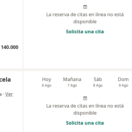
La reserva de citas en línea no está
disponible
Solicita una cita
 140.000
cela
Hoy
Mañana
Sáb
Dom
6 Ago
7 Ago
8 Ago
9 Ago
·
Ver
a
La reserva de citas en línea no está
disponible
Solicita una cita