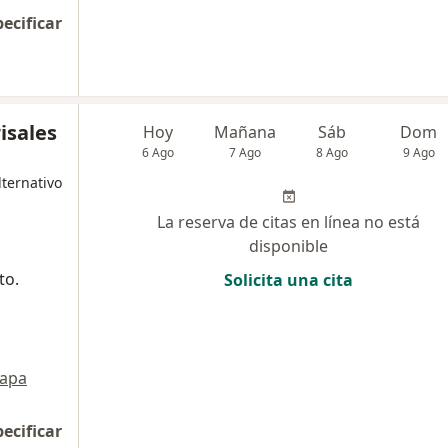
pecificar
isales
Hoy
Mañana
Sáb
Dom
6 Ago
7 Ago
8 Ago
9 Ago
ternativo
La reserva de citas en línea no está
disponible
to.
Solicita una cita
apa
pecificar