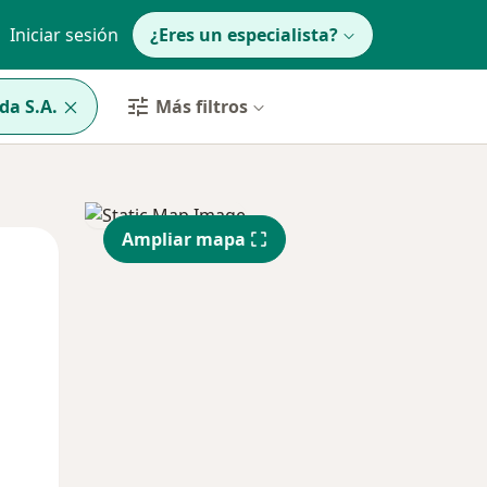
Iniciar sesión
¿Eres un especialista?
da S.A.
Más filtros
Ampliar mapa
Mar
Mié
Jue
11 Ago
12 Ago
13 Ago