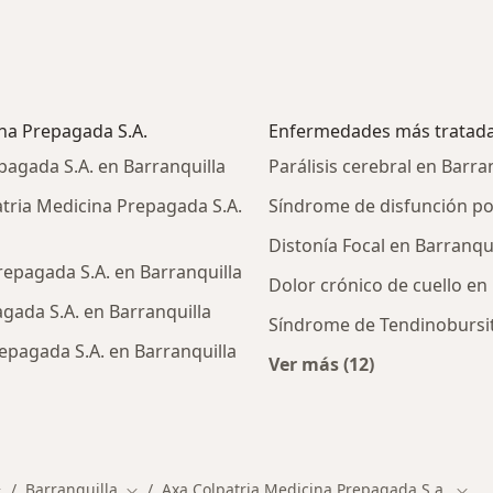
ina Prepagada S.A.
Enfermedades más tratad
pagada S.A. en Barranquilla
Parálisis cerebral en Barra
tria Medicina Prepagada S.A.
Síndrome de disfunción por
Distonía Focal en Barranqui
epagada S.A. en Barranquilla
Dolor crónico de cuello en
agada S.A. en Barranquilla
Síndrome de Tendinobursit
epagada S.A. en Barranquilla
Ver más (12)
Más en esta catego
alistas de Axa Colpatria Medicina Prepagada S.A.
Barranquilla
Axa Colpatria Medicina Prepagada S.a.
ambiar de ciudad
Cambiar de ciudad
Camb