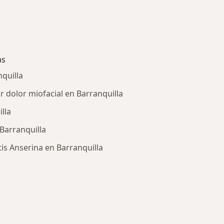
as
nquilla
 dolor miofacial en Barranquilla
lla
 Barranquilla
is Anserina en Barranquilla
ría: Enfermedades más tratadas
iar de ciudad