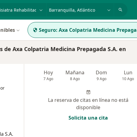
dad, enfermedad o nombre
p. ej. Bogotá
nibles
Seguro:
Axa Colpatria Medicina Prepaga
 de Axa Colpatria Medicina Prepagada S.A. en
Hoy
Mañana
Dom
Lun
7 Ago
8 Ago
9 Ago
10 Ago
dor
La reserva de citas en línea no está
disponible
Solicita una cita
a S.A.