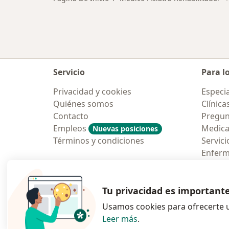
Servicio
Para l
Privacidad y cookies
Especia
Quiénes somos
Clínica
Contacto
Pregun
Empleos
Medic
Nuevas posiciones
Términos y condiciones
Servici
Enfer
Pregun
Aplicac
Tu privacidad es important
Usamos cookies para ofrecerte u
Leer más
.
se abre en una n
se abre 
s
Polska
,
Türkiye
,
España
,