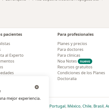
os pacientes
Para profesionales
listas
Planes y precios
s
Para doctores
ta al Experto
Para clinicas
amentos
Noa Notes
nuevo
os
Recursos gratuitos
medades
Condiciones de los Planes
tas Frecuentes
Doctoralia
ión para móvil
e
na mejor experiencia.
ueva pestaña
en una nueva pestaña
e abre en una nueva pestaña
se abre en una nueva pestaña
se abre en una nueva pestaña
se abre en una nueva pestaña
se abre en una nueva p
se abre en una
se abre e
se
Italia
,
Deutschland
,
Česko
,
Portugal
,
México
,
Chile
,
Brasil
,
A