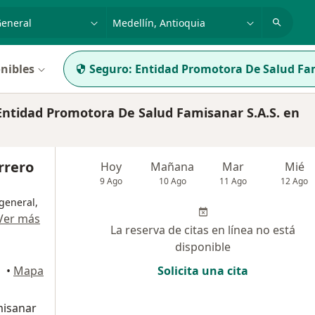
dad, enfermedad o nombre
p. ej. Bogotá
nibles
Seguro:
Entidad Promotora De Salud Fam
ntidad Promotora De Salud Famisanar S.A.S. en
rrero
Hoy
Mañana
Mar
Mié
9 Ago
10 Ago
11 Ago
12 Ago
general,
Ver más
La reserva de citas en línea no está
disponible
•
Mapa
Solicita una cita
misanar