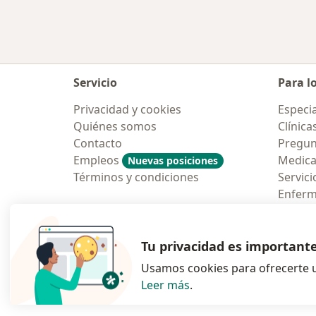
Servicio
Para l
Privacidad y cookies
Especia
Quiénes somos
Clínica
Contacto
Pregun
Empleos
Medic
Nuevas posiciones
Términos y condiciones
Servici
Enfer
Pregun
Aplicac
Tu privacidad es important
Usamos cookies para ofrecerte u
Leer más
.
se abre en una n
se abre 
s
Polska
,
Türkiye
,
España
,