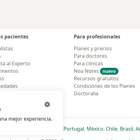
os pacientes
Para profesionales
listas
Planes y precios
s
Para doctores
ta al Experto
Para clinicas
amentos
Noa Notes
nuevo
os
Recursos gratuitos
medades
Condiciones de los Planes
tas Frecuentes
Doctoralia
ión para móvil
e
na mejor experiencia.
ueva pestaña
en una nueva pestaña
e abre en una nueva pestaña
se abre en una nueva pestaña
se abre en una nueva pestaña
se abre en una nueva pestaña
se abre en una nueva p
se abre en una
se abre e
se
Italia
,
Deutschland
,
Česko
,
Portugal
,
México
,
Chile
,
Brasil
,
A