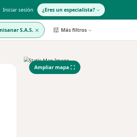
Iniciar sesión
¿Eres un especialista?
isanar S.A.S.
Más filtros
Ampliar mapa
Jue
Vie
Sáb
13 Ago
14 Ago
15 Ago