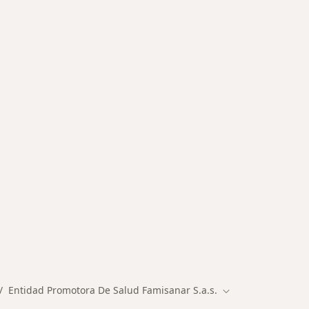
des más tratadas
Entidad Promotora De Salud Famisanar S.a.s.
mbiar de ciudad
Cambiar de ciuda