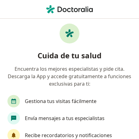
Men
Diabetes • Soacha, Cundinamarca
Filtros
• 1
Mapa
Especialistas en Diabetes en Soacha
Cuida de tu salud
Encuentra los mejores especialistas y pide cita.
¿Qué especialidad estás buscando?
Descarga la App y accede gratuitamente a funciones
Médico general
Terapeuta complementario
exclusivas para ti:
Gestiona tus visitas fácilmente
Envía mensajes a tus especialistas
Recibe recordatorios y notificaciones