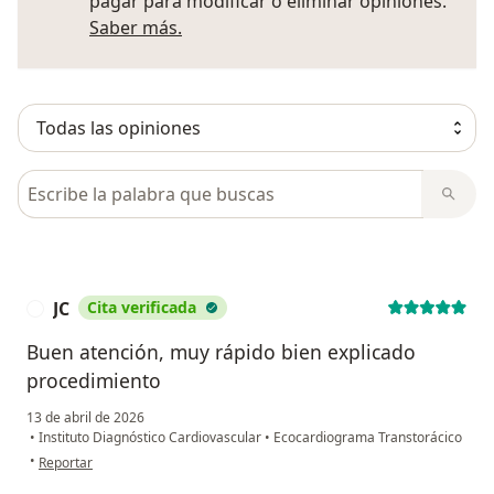
pagar para modificar o eliminar opiniones.
Más información sobre opiniones
Saber más.
Busca en opiniones
JC
Cita verificada
J
Buen atención, muy rápido bien explicado
procedimiento
13 de abril de 2026
•
Instituto Diagnóstico Cardiovascular
•
Ecocardiograma Transtorácico
en opinión del usuario JC
•
Reportar