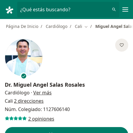
Men
¿Qué estás buscando?
Página De Inicio
Cardiólogo
Cali
Miguel Angel Sala
Cambiar de ciudad
Dr.
Miguel Angel Salas Rosales
sobre las especializaciones
Cardiólogo
·
Ver más
Cali
2 direcciones
Núm. Colegiado: 1127606140
2 opiniones