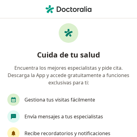
Men
Nutricionista • Barranquilla, Atlántico
Filtros
Seguro:
Suramericana S.A.
Nutricionistas recomendados de
Cuida de tu salud
Suramericana S.A. en Barranquilla
Encuentra los mejores especialistas y pide cita.
Descarga la App y accede gratuitamente a funciones
exclusivas para ti:
Gestiona tus visitas fácilmente
Envía mensajes a tus especialistas
Dra. Liliana Carrillo Mahecha
·
Ver más
Nutricionista
Recibe recordatorios y notificaciones
37 opiniones