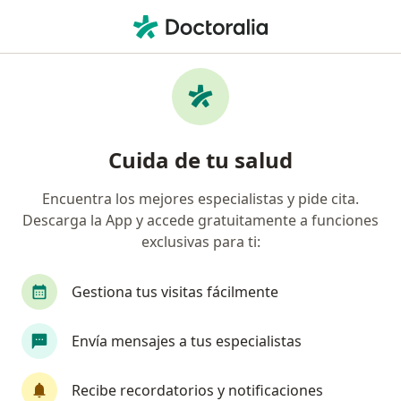
Men
Nutricionista • Comuna Chapinero, Bogotá, Cundinamarca
Filtros
Seguro
Mapa
Nutricionistas en Comuna Chapinero,
Cuida de tu salud
Bogotá
Encuentra los mejores especialistas y pide cita.
Descarga la App y accede gratuitamente a funciones
¿Cuál es tu compañía aseguradora?
exclusivas para ti:
Compañía De Medicina Prepagada Colsanitas S.A.
Gestiona tus visitas fácilmente
Envía mensajes a tus especialistas
Recibe recordatorios y notificaciones