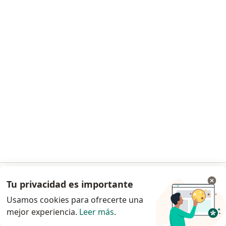
Dr. Adolfo Cabarcas C.
·
Ver más
Nutricionista, Médico general
248 opiniones
Experto en medicina funcional y nutrición
Antiaging y Medicina Regenerativa
Optimización Hormonal
Asesoría nutricional
$ 230.000
Este especialista no ofrece reserva de cita en línea en esta dirección.
Solicita una cita
Tu privacidad es importante
Ir a la app
Usamos cookies para ofrecerte una
mejor experiencia.
Leer más
.
Continuar en el navegador